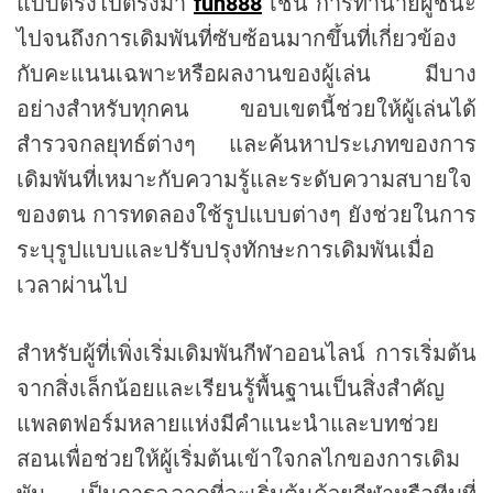
แบบตรงไปตรงมา
fun888
เช่น การทำนายผู้ชนะ
ไปจนถึงการเดิมพันที่ซับซ้อนมากขึ้นที่เกี่ยวข้อง
กับคะแนนเฉพาะหรือผลงานของผู้เล่น มีบาง
อย่างสำหรับทุกคน ขอบเขตนี้ช่วยให้ผู้เล่นได้
สำรวจกลยุทธ์ต่างๆ และค้นหาประเภทของการ
เดิมพันที่เหมาะกับความรู้และระดับความสบายใจ
ของตน การทดลองใช้รูปแบบต่างๆ ยังช่วยในการ
ระบุรูปแบบและปรับปรุงทักษะการเดิมพันเมื่อ
เวลาผ่านไป
สำหรับผู้ที่เพิ่งเริ่มเดิมพันกีฬาออนไลน์ การเริ่มต้น
จากสิ่งเล็กน้อยและเรียนรู้พื้นฐานเป็นสิ่งสำคัญ
แพลตฟอร์มหลายแห่งมีคำแนะนำและบทช่วย
สอนเพื่อช่วยให้ผู้เริ่มต้นเข้าใจกลไกของการเดิม