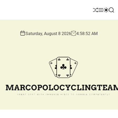
S
k
S
M
S
S
i
h
e
w
e
u
n
i
a
p
ff
u
t
r
t
l
c
c
Saturday, August 8 2026
4
:
58
:
52
AM
o
e
h
h
c
c
o
o
l
n
o
t
r
e
m
o
n
d
t
e
M
a