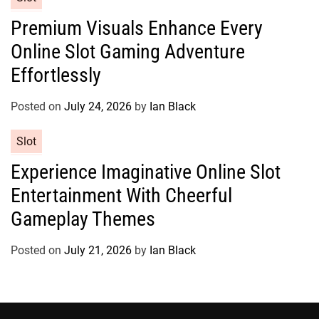
s
a
Premium Visuals Enhance Every
t
Online Slot Gaming Adventure
e
g
Effortlessly
o
r
Posted on
July 24, 2026
by
Ian Black
i
e
C
Slot
s
a
Experience Imaginative Online Slot
t
Entertainment With Cheerful
e
g
Gameplay Themes
o
r
Posted on
July 21, 2026
by
Ian Black
i
e
s