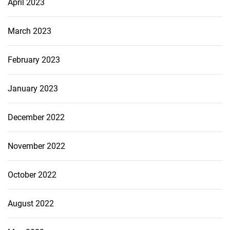
April 2023
March 2023
February 2023
January 2023
December 2022
November 2022
October 2022
August 2022