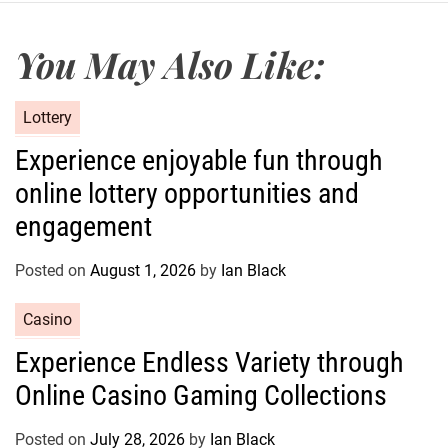
You May Also Like:
C
Lottery
a
Experience enjoyable fun through
t
online lottery opportunities and
e
g
engagement
o
r
Posted on
August 1, 2026
by
Ian Black
i
e
C
Casino
s
a
Experience Endless Variety through
t
Online Casino Gaming Collections
e
g
o
Posted on
July 28, 2026
by
Ian Black