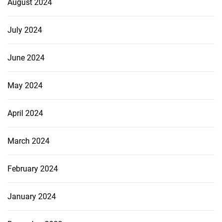
August 2024
July 2024
June 2024
May 2024
April 2024
March 2024
February 2024
January 2024