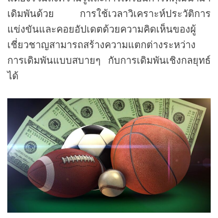
เดิมพันด้วย การใช้เวลาวิเคราะห์ประวัติการ
แข่งขันและคอยอัปเดตด้วยความคิดเห็นของผู้
เชี่ยวชาญสามารถสร้างความแตกต่างระหว่าง
การเดิมพันแบบสบายๆ กับการเดิมพันเชิงกลยุทธ์
ได้