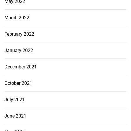
May 2022
March 2022
February 2022
January 2022
December 2021
October 2021
July 2021
June 2021