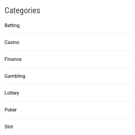
Categories
Betting
Casino
Finance
Gambling
Lottery
Poker
Slot