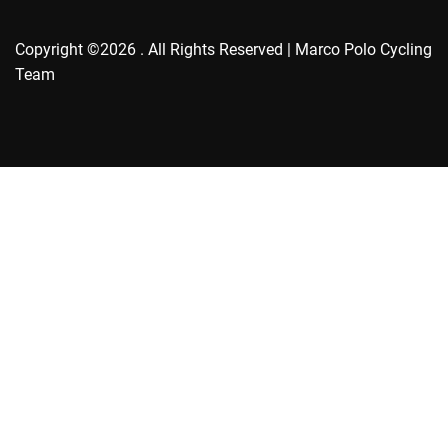
Copyright ©2026 . All Rights Reserved | Marco Polo Cycling
Team