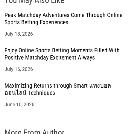
You May Also Like
Peak Matchday Adventures Come Through Online
Sports Betting Experiences
July 18, 2026
Enjoy Online Sports Betting Moments Filled With
Positive Matchday Excitement Always
July 16, 2026
Maximizing Returns through Smart แทงบอล
ออนไลน์ Techniques
June 10, 2026
More From Author