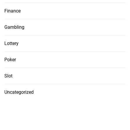
Finance
Gambling
Lottery
Poker
Slot
Uncategorized