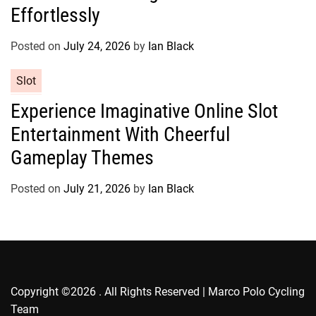
g
Effortlessly
o
r
Posted on
July 24, 2026
by
Ian Black
i
e
C
Slot
s
a
Experience Imaginative Online Slot
t
Entertainment With Cheerful
e
g
Gameplay Themes
o
r
Posted on
July 21, 2026
by
Ian Black
i
e
s
Copyright ©2026 . All Rights Reserved | Marco Polo Cycling
Team