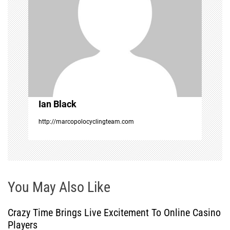
g
a
t
i
Ian Black
o
http://marcopolocyclingteam.com
n
You May Also Like
Crazy Time Brings Live Excitement To Online Casino
Players