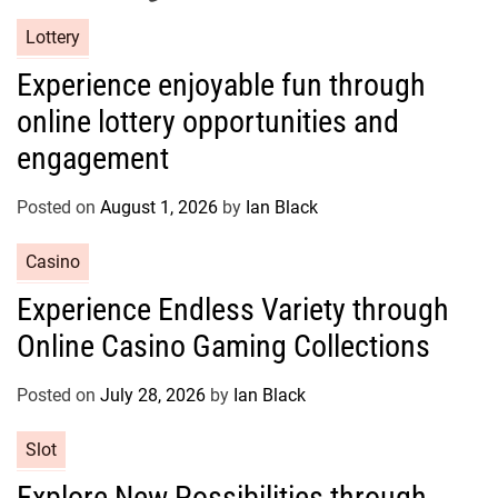
C
Lottery
a
Experience enjoyable fun through
t
online lottery opportunities and
e
g
engagement
o
r
Posted on
August 1, 2026
by
Ian Black
i
e
C
Casino
s
a
Experience Endless Variety through
t
Online Casino Gaming Collections
e
g
o
Posted on
July 28, 2026
by
Ian Black
r
C
Slot
i
a
e
Explore New Possibilities through