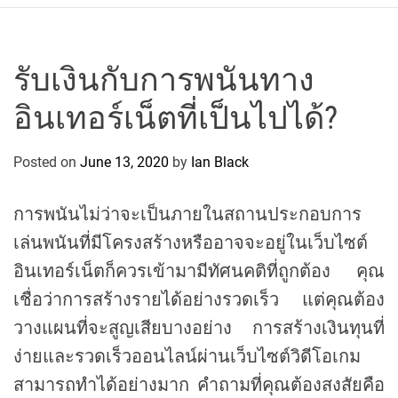
r
c
o
P
รับเงินกับการพนันทาง
o
อินเทอร์เน็ตที่เป็นไปได้?
l
o
C
Posted on
June 13, 2020
by
Ian Black
y
c
การพนันไม่ว่าจะเป็นภายในสถานประกอบการ
l
เล่นพนันที่มีโครงสร้างหรืออาจจะอยู่ในเว็บไซต์
i
n
อินเทอร์เน็ตก็ควรเข้ามามีทัศนคติที่ถูกต้อง คุณ
g
เชื่อว่าการสร้างรายได้อย่างรวดเร็ว แต่คุณต้อง
T
วางแผนที่จะสูญเสียบางอย่าง การสร้างเงินทุนที่
e
ง่ายและรวดเร็วออนไลน์ผ่านเว็บไซต์วิดีโอเกม
a
m
สามารถทำได้อย่างมาก คำถามที่คุณต้องสงสัยคือ