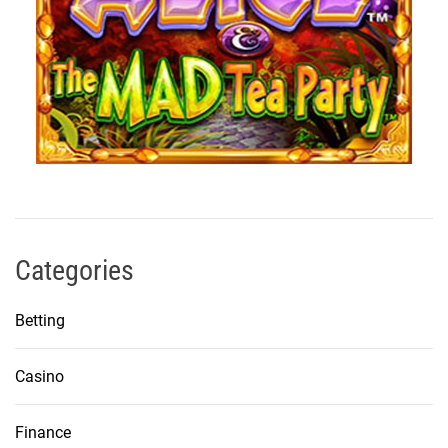
Categories
Betting
Casino
Finance