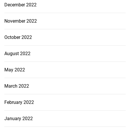
December 2022
November 2022
October 2022
August 2022
May 2022
March 2022
February 2022
January 2022