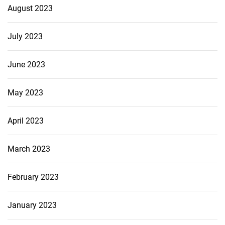
August 2023
July 2023
June 2023
May 2023
April 2023
March 2023
February 2023
January 2023