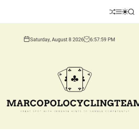
S
k
S
M
S
S
i
h
e
w
e
u
n
i
a
p
ff
u
t
r
t
l
c
c
Saturday, August 8 2026
6
:
58
:
00
PM
o
e
h
h
c
c
o
o
l
n
o
t
r
e
m
o
n
d
t
e
M
a