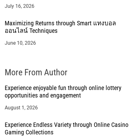
July 16, 2026
Maximizing Returns through Smart แทงบอล
ออนไลน์ Techniques
June 10, 2026
More From Author
Experience enjoyable fun through online lottery
opportunities and engagement
August 1, 2026
Experience Endless Variety through Online Casino
Gaming Collections