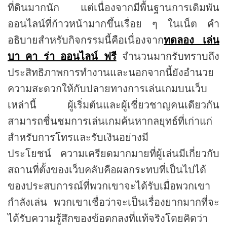
ที่ดินมากนัก แต่เนื่องจากมีพื้นฐานการเดิมพัน
ออนไลน์ที่ก้าวหน้ามากขึ้นเรื่อย ๆ ในเน็ต คำ
อธิบายสำหรับกิจกรรมนี้คือเนื่องจาก
ทดลอง เล่น
บา คา ร่า ออนไลน์ ฟรี
จำนวนมากรับทราบถึง
ประสิทธิภาพการทำงานและนอกจากนี้ยังอำนวย
ความสะดวกให้กับปลายทางการเล่นเกมบนเว็บ
เหล่านี้ ผู้เริ่มต้นและผู้เชี่ยวชาญคนเดียวกัน
สามารถชื่นชมการเล่นเกมค้นหากลยุทธ์ที่เก่าแก่
สำหรับการโทรและรับเงินอย่างมี
ประโยชน์ ความเครียดมากมายที่ผู้เล่นมีเกี่ยวกับ
สถานที่ตั้งของเว็บคลับคือผลกระทบที่เป็นไปได้
ของประสบการณ์ที่พวกเขาจะได้รับเมื่อพวกเขา
กำลังเล่น พวกเขาเชื่อว่าจะเป็นเรื่องยากมากที่จะ
ได้รับความรู้สึกของข้อตกลงที่แท้จริงโดยคิดว่า