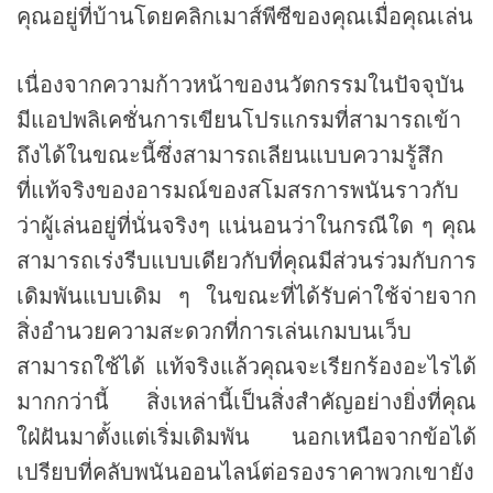
คุณอยู่ที่บ้านโดยคลิกเมาส์พีซีของคุณเมื่อคุณเล่น
เนื่องจากความก้าวหน้าของนวัตกรรมในปัจจุบัน
มีแอปพลิเคชั่นการเขียนโปรแกรมที่สามารถเข้า
ถึงได้ในขณะนี้ซึ่งสามารถเลียนแบบความรู้สึก
ที่แท้จริงของอารมณ์ของสโมสรการพนันราวกับ
ว่าผู้เล่นอยู่ที่นั่นจริงๆ แน่นอนว่าในกรณีใด ๆ คุณ
สามารถเร่งรีบแบบเดียวกับที่คุณมีส่วนร่วมกับการ
เดิมพันแบบเดิม ๆ ในขณะที่ได้รับค่าใช้จ่ายจาก
สิ่งอำนวยความสะดวกที่การเล่นเกมบนเว็บ
สามารถใช้ได้ แท้จริงแล้วคุณจะเรียกร้องอะไรได้
มากกว่านี้ สิ่งเหล่านี้เป็นสิ่งสำคัญอย่างยิ่งที่คุณ
ใฝ่ฝันมาตั้งแต่เริ่มเดิมพัน นอกเหนือจากข้อได้
เปรียบที่คลับพนันออนไลน์ต่อรองราคาพวกเขายัง