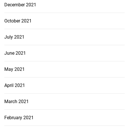
December 2021
October 2021
July 2021
June 2021
May 2021
April 2021
March 2021
February 2021