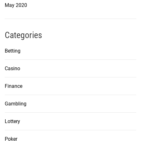
May 2020
Categories
Betting
Casino
Finance
Gambling
Lottery
Poker