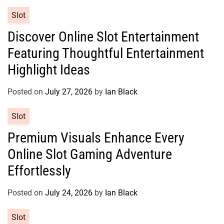
e
C
Slot
s
a
Discover Online Slot Entertainment
t
Featuring Thoughtful Entertainment
e
g
Highlight Ideas
o
r
Posted on
July 27, 2026
by
Ian Black
i
e
C
Slot
s
a
Premium Visuals Enhance Every
t
Online Slot Gaming Adventure
e
g
Effortlessly
o
r
Posted on
July 24, 2026
by
Ian Black
i
e
C
Slot