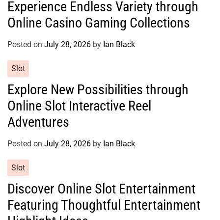
Experience Endless Variety through
t
Online Casino Gaming Collections
e
g
o
Posted on
July 28, 2026
by
Ian Black
r
C
Slot
i
a
e
Explore New Possibilities through
t
s
Online Slot Interactive Reel
e
g
Adventures
o
r
Posted on
July 28, 2026
by
Ian Black
i
e
C
Slot
s
a
Discover Online Slot Entertainment
t
Featuring Thoughtful Entertainment
e
g