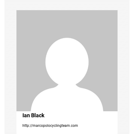
t
n
a
v
i
g
a
t
i
Ian Black
http://marcopolocyclingteam.com
o