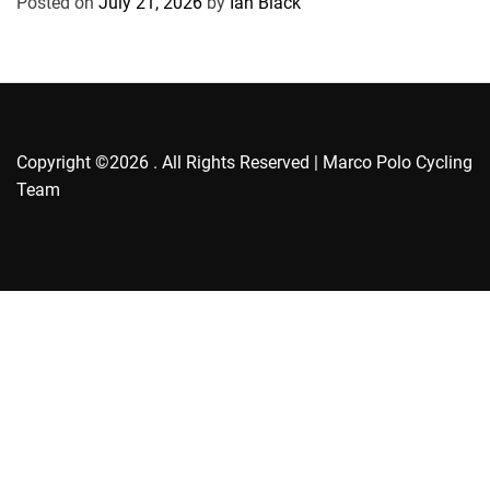
Posted on
July 21, 2026
by
Ian Black
i
e
s
Copyright ©2026 . All Rights Reserved | Marco Polo Cycling
Team