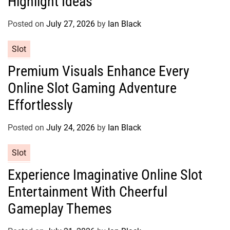
Highlight Ideas
o
r
Posted on
July 27, 2026
by
Ian Black
i
e
C
Slot
s
a
Premium Visuals Enhance Every
t
Online Slot Gaming Adventure
e
g
Effortlessly
o
r
Posted on
July 24, 2026
by
Ian Black
i
e
C
Slot
s
a
Experience Imaginative Online Slot
t
Entertainment With Cheerful
e
g
Gameplay Themes
o
r