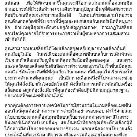
แน่นอน
เพื่อให้พิเศษมากขึ้นคุณจะมีโอกาสเล่นเกมสล็อตแมชชีน
ผ่านอุปกรณ์ที่มีวงล้อห้าวง
เช่นเดียวกับกฎปัญหาอื่นๆที่ต้องพิจารณา
คือปริมาณที่คุณจะสามารถเสี่ยงได้
ในตอนท้ายของเกมโดยรวม
คุณต้องกดสวิตช์ที่จับ
จากที่นี่คุณจะพบกับเกมอินเทอร์เน็ตที่หมุนวง
ล้อ
ด้วยเหตุนี้คุณจะต้องจมอยู่กับสัญญาณต่างๆ
ตามกฎในสล็อต
ออนไลน์คุณอาจได้รับการประกาศว่าเป็นผู้ชนะหากการผสมผสาน
เข้ากันได้ดี
คุณสามารถเล่นสล็อตได้โดยเลือกสกุลเหรียญจากทางเลือกอื่นที่
คุณมีอยู่ในมือ
ในกรณีของเกมสล็อตแมชชีนบนเว็บการเดิมพันจะ
เริ่มจากตัวเลือกเหรียญที่มากที่สุดหรือน้อยที่สุดของคุณ
แนวทาง
และพลวัตของสล็อตเริ่มต้นปิดการทำงานของภาพไม่เร็วขึ้นเมื่อคุณ
กดสวิตช์คันโยก
สิ่งที่ดีที่สุดเกี่ยวกับเกมเหล่านี้คือคุณไม่เรียกร้องให้
ประกาศจำนวนที่คุณชนะ
เป็นอีกทางเลือกหนึ่งที่โปรแกรมจะช่วย
ให้คุณได้สิ่งเดียวกันโดยอัตโนมัติ
ดังนั้นในการเพลิดเพลินกับเครื่อง
สล็อตอย่างถูกต้องสิ่งเดียวที่คุณต้องทำคือปฏิบัติตามกฎมาตรฐาน
ของเกมสล็อตแมชชีนออนไลน์
หากคุณต้องการทราบเทคนิคในการมีส่วนร่วมในเกมสล็อตแมชชีน
ออนไลน์คุณต้องอ่านกราฟการจ่ายเงินอย่างรอบคอบ
ค่าใช้จ่ายและ
นโยบายของเกมสล็อตแมชชีนบนเว็บอาจแตกต่างจากคาสิโนทาง
อินเทอร์เน็ตสำหรับเกมอื่นๆ
แต่เป็นหน้าที่ของคุณที่จะต้องเลือกผู้ที่
ได้กล่าวถึงนโยบายของตนอย่างชัดเจน
นอกเหนือจากนโยบายแล้ว
ประเด็นอื่นที่ควรนำมาพิจารณาคือผลรวมที่คุณอยู่ในสถานะที่จะ