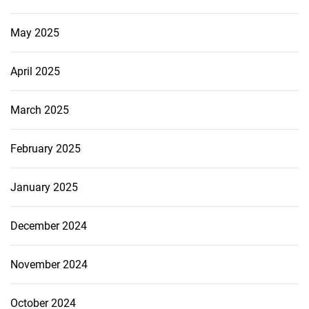
May 2025
April 2025
March 2025
February 2025
January 2025
December 2024
November 2024
October 2024