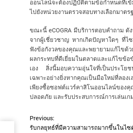
ออนไลน์จะต้องปฏิบัติตามข้อกำหนดที่
ไปยังหน่วยงานตรวจสอบทางเลือกมาตรฐา
ขณะนี้ eCOGRA มีบริการตอบคำถาม ดังนั้
จากผู้เชี่ยวชาญ หากเกิดปัญหาใดๆ ที่
ฟังข้อกังวลของคุณและพยายามแก้ไขด
ผลกระทบที่ดีเยี่ยมในตลาดและแก้ไขข้อขัด
เอง สิ่งนี้มอบความอุ่นใจที่เป็นประโ
เฉพาะอย่างยิ่งหากคุณเป็นมือใหม่ที่ล
เพียงซื้อซอฟต์แวร์คาสิโนออนไลน์ของค
ปลอดภัย และรับประสบการณ์การเล่นเกมที
Previous:
P
รับกลยุทธ์ที่มีความสามารถมากขึ้นในไซต
์คา