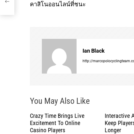
o
คาสิโนออนไลน์ที่ชนะ
s
t
n
Ian Black
a
http://marcopolocyclingteam.
v
i
You May Also Like
g
a
Crazy Time Brings Live
Interactive 
Excitement To Online
Keep Players
t
Casino Players
Longer