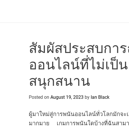
a
r
c
o
P
o
สัมผัสประสบการ
l
o
ออนไลน์ที่ไม่เป
C
y
c
สนุกสนาน
l
i
n
Posted on
August 19, 2023
by
Ian Black
g
T
ผู้มาใหม่สู่การพนันออนไลน์ทั่วโลกมักจะ
e
มากมาย เกมการพนันใดบ้างที่ฉันสามาร
a