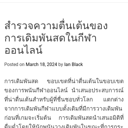
r
c
o
P
สำรวจความตื่นเต้นของ
o
การเดิมพันสดในกีฬา
l
o
ออนไลน์
C
y
Posted on
March 18, 2024
by
Ian Black
c
l
i
การเดิมพันสด ขอบเขตที่น่าตื่นเต้นในขอบเขต
n
ของการพนันกีฬาออนไลน์ นำเสนอประสบการณ์
g
ที่น่าตื่นเต้นสำหรับผู้ที่ชื่นชอบทั่วโลก แตกต่าง
T
e
จากการเดิมพันกีฬาแบบดั้งเดิมที่มีการวางเดิมพัน
a
ก่อนที่เกมจะเริ่มต้น การเดิมพันสดนำเสนอมิติที่
m
ดื่มด่ำโดยให้นักพนันวางเดิมพันในขณะที่การกระ