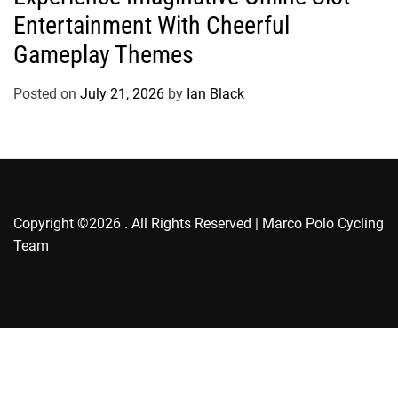
Entertainment With Cheerful
e
g
Gameplay Themes
o
r
Posted on
July 21, 2026
by
Ian Black
i
e
s
Copyright ©2026 . All Rights Reserved | Marco Polo Cycling
Team