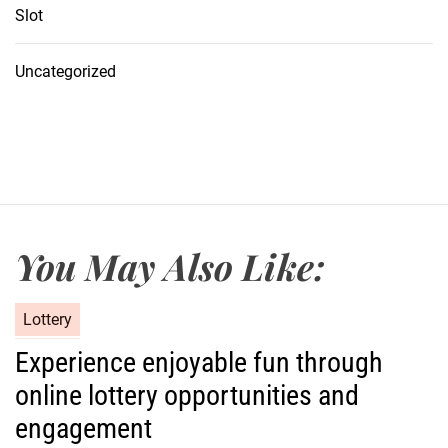
Slot
Uncategorized
You May Also Like:
C
Lottery
a
Experience enjoyable fun through
t
online lottery opportunities and
e
g
engagement
o