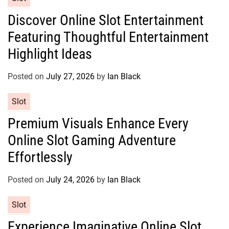
s
a
Discover Online Slot Entertainment
t
Featuring Thoughtful Entertainment
e
g
Highlight Ideas
o
r
Posted on
July 27, 2026
by
Ian Black
i
e
C
Slot
s
a
Premium Visuals Enhance Every
t
Online Slot Gaming Adventure
e
g
Effortlessly
o
r
Posted on
July 24, 2026
by
Ian Black
i
e
C
Slot
s
a
Experience Imaginative Online Slot
t