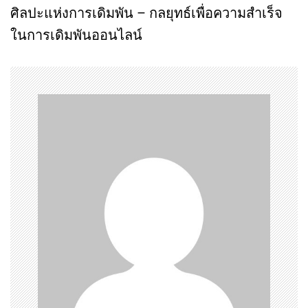
ศิลปะแห่งการเดิมพัน – กลยุทธ์เพื่อความสำเร็จ
t
ในการเดิมพันออนไลน์
n
a
v
i
g
a
t
i