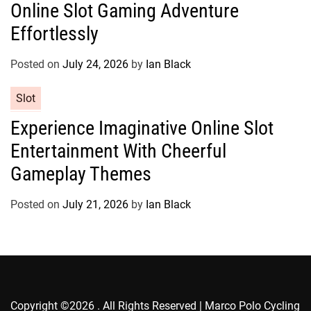
Online Slot Gaming Adventure
e
g
Effortlessly
o
r
Posted on
July 24, 2026
by
Ian Black
i
e
C
Slot
s
a
Experience Imaginative Online Slot
t
Entertainment With Cheerful
e
g
Gameplay Themes
o
r
Posted on
July 21, 2026
by
Ian Black
i
e
s
Copyright ©2026 . All Rights Reserved | Marco Polo Cycling