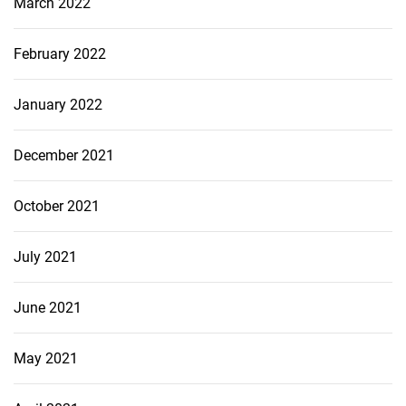
March 2022
February 2022
January 2022
December 2021
October 2021
July 2021
June 2021
May 2021