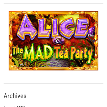
Archives