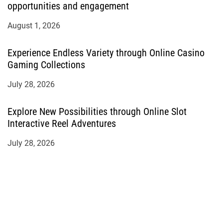
opportunities and engagement
August 1, 2026
Experience Endless Variety through Online Casino
Gaming Collections
July 28, 2026
Explore New Possibilities through Online Slot
Interactive Reel Adventures
July 28, 2026