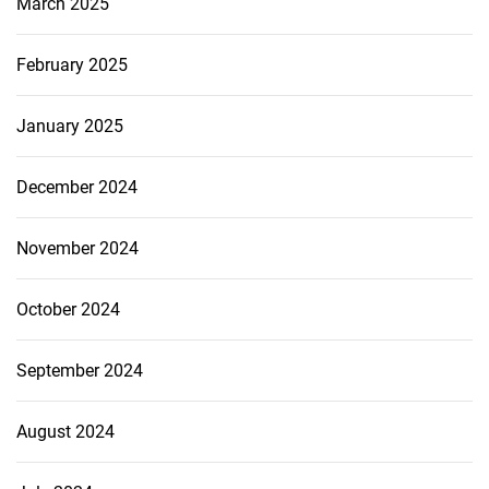
March 2025
February 2025
January 2025
December 2024
November 2024
October 2024
September 2024
August 2024