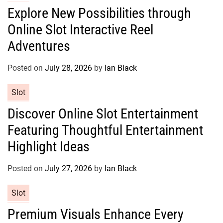
a
e
Explore New Possibilities through
t
s
Online Slot Interactive Reel
e
g
Adventures
o
r
Posted on
July 28, 2026
by
Ian Black
i
e
C
Slot
s
a
Discover Online Slot Entertainment
t
Featuring Thoughtful Entertainment
e
g
Highlight Ideas
o
r
Posted on
July 27, 2026
by
Ian Black
i
e
C
Slot
s
a
Premium Visuals Enhance Every
t