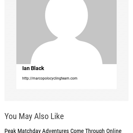
g
a
t
i
o
Ian Black
n
http://marcopolocyclingteam.com
You May Also Like
Peak Matchday Adventures Come Through Online