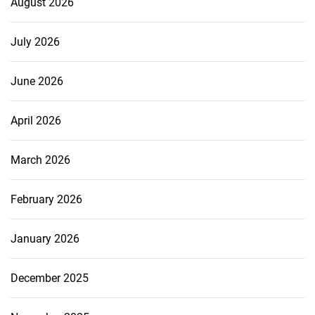
August 2026
July 2026
June 2026
April 2026
March 2026
February 2026
January 2026
December 2025