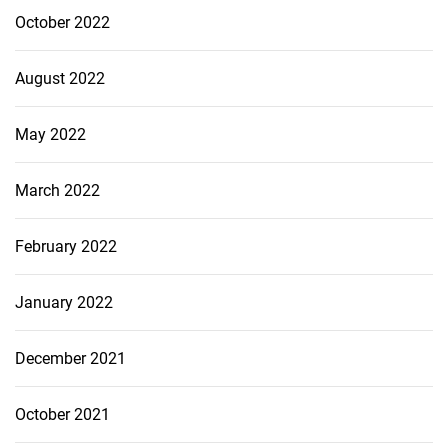
October 2022
August 2022
May 2022
March 2022
February 2022
January 2022
December 2021
October 2021