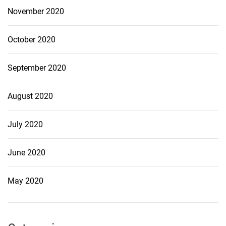
November 2020
October 2020
September 2020
August 2020
July 2020
June 2020
May 2020