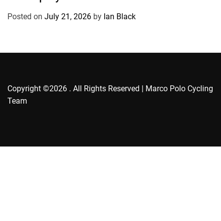
o
r
Posted on
July 21, 2026
by
Ian Black
i
e
s
Copyright ©2026 . All Rights Reserved | Marco Polo Cycling
Team