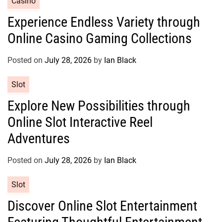
Casino
s
a
Experience Endless Variety through
t
Online Casino Gaming Collections
e
g
o
Posted on
July 28, 2026
by
Ian Black
r
C
Slot
i
a
e
Explore New Possibilities through
t
s
Online Slot Interactive Reel
e
g
Adventures
o
r
Posted on
July 28, 2026
by
Ian Black
i
e
C
Slot
s
a
Discover Online Slot Entertainment
t
e