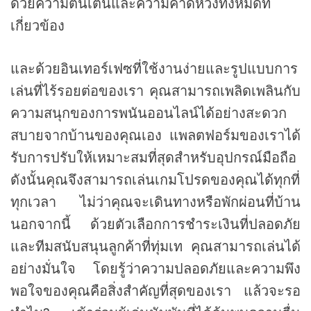
ด้วยความตื่นเต้นและความคาดหวังทั้งหมดที่
เกี่ยวข้อง
และด้วยอินเทอร์เฟซที่ใช้งานง่ายและรูปแบบการ
เล่นที่ไร้รอยต่อของเรา คุณสามารถเพลิดเพลินกับ
ความสนุกของการพนันออนไลน์ได้อย่างสะดวก
สบายจากบ้านของคุณเอง แพลตฟอร์มของเราได้
รับการปรับให้เหมาะสมที่สุดสำหรับอุปกรณ์มือถือ
ดังนั้นคุณจึงสามารถเล่นเกมโปรดของคุณได้ทุกที่
ทุกเวลา ไม่ว่าคุณจะเดินทางหรือพักผ่อนที่บ้าน
นอกจากนี้ ด้วยตัวเลือกการชำระเงินที่ปลอดภัย
และทีมสนับสนุนลูกค้าที่ทุ่มเท คุณสามารถเล่นได้
อย่างมั่นใจ โดยรู้ว่าความปลอดภัยและความพึง
พอใจของคุณคือสิ่งสำคัญที่สุดของเรา แล้วจะรอ