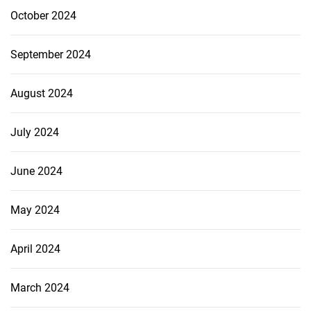
October 2024
September 2024
August 2024
July 2024
June 2024
May 2024
April 2024
March 2024