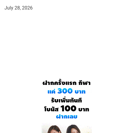
July 28, 2026