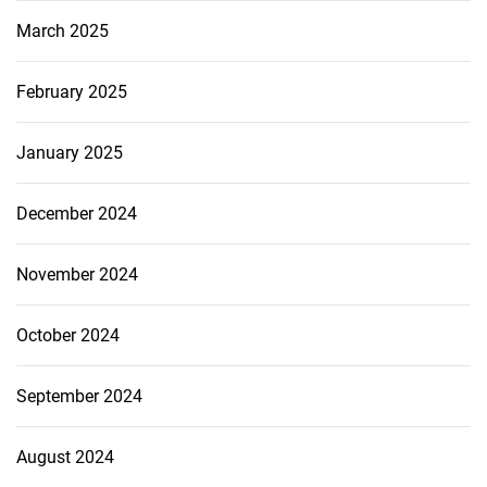
March 2025
February 2025
January 2025
December 2024
November 2024
October 2024
September 2024
August 2024