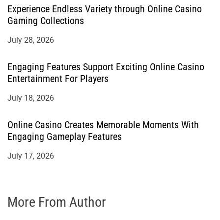
Experience Endless Variety through Online Casino
Gaming Collections
July 28, 2026
Engaging Features Support Exciting Online Casino
Entertainment For Players
July 18, 2026
Online Casino Creates Memorable Moments With
Engaging Gameplay Features
July 17, 2026
More From Author