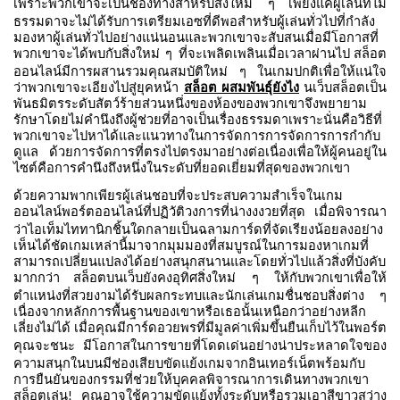
เพราะพวกเขาจะเป็นช่องทางสำหรับสิ่งใหม่
ๆ
เพียงแค่ผู้เล่นที่ไม่
ธรรมดาจะไม่ได้รับการเตรียมเอซที่ดีพอสำหรับผู้เล่นทั่วไปที่กำลัง
มองหาผู้เล่นทั่วไปอย่างแน่นอนและพวกเขาจะสับสนเมื่อมีโอกาสที่
พวกเขาจะได้พบกับสิ่งใหม่
ๆ
ที่จะเพลิดเพลินเมื่อเวลาผ่านไป
สล็อต
ออนไลน์มีการผสานรวมคุณสมบัติใหม่
ๆ
ในเกมปกติเพื่อให้แน่ใจ
ว่าพวกเขาจะเอียงไปสู่ยุคหน้า
สล็อต ผสมพันธุ์ยังไง
นเว็บสล็อตเป็น
พันธมิตรระดับสัตว์ร้ายส่วนหนึ่งของห้องของพวกเขาจึงพยายาม
รักษาโดยไม่คำนึงถึงผู้ช่วยที่อาจเป็นเรื่องธรรมดาเพราะนั่นคือวิธีที่
พวกเขาจะไปหาได้และแนวทางในการจัดการการจัดการการกำกับ
ดูแล
ด้วยการจัดการที่ตรงไปตรงมาอย่างต่อเนื่องเพื่อให้ผู้คนอยู่ใน
ไซต์คือการคำนึงถึงหนึ่งในระดับที่ยอดเยี่ยมที่สุดของพวกเขา
ด้วยความพากเพียรผู้เล่นชอบที่จะประสบความสำเร็จในเกม
ออนไลน์พอร์ตออนไลน์ที่ปฏิวัติวงการที่น่างงงวยที่สุด
เมื่อพิจารณา
ว่าไอเท็มไททานิกชิ้นใดกลายเป็นฉลามการ์ดที่จัดเรียงน้อยลงอย่าง
เห็นได้ชัดเกมเหล่านี้มาจากมุมมองที่สมบูรณ์ในการมองหาเกมที่
สามารถเปลี่ยนแปลงได้อย่างสนุกสนานและโดยทั่วไปแล้วสิ่งที่บังคับ
มากกว่า
สล็อตบนเว็บยังคงอุทิศสิ่งใหม่
ๆ
ให้กับพวกเขาเพื่อให้
ตำแหน่งที่สวยงามได้รับผลกระทบและนักเล่นเกมชื่นชอบสิ่งต่าง
ๆ
เนื่องจากหลักการพื้นฐานของเขาหรือเธอนั้นเหนือกว่าอย่างหลีก
เลี่ยงไม่ได้
เมื่อคุณมีการ์ดอวยพรที่มีมูลค่าเพิ่มขึ้นยืนเก็บไว้ในพอร์ต
คุณจะชนะ
มีโอกาสในการขายที่โดดเด่นอย่างน่าประหลาดใจของ
ความสนุกในบนมีช่องเสียบขัดแย้งเกมจากอินเทอร์เน็ตพร้อมกับ
การยืนยันของกรรมที่ช่วยให้บุคคลพิจารณาการเดินทางพวกเขา
สล็อตเล่น
คุณอาจใช้ความขัดแย้งทั้งระดับหรือรวมเอาสีขาวสว่าง
!