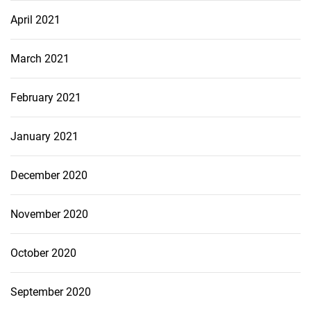
April 2021
March 2021
February 2021
January 2021
December 2020
November 2020
October 2020
September 2020