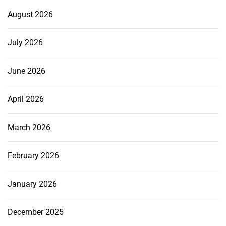
August 2026
July 2026
June 2026
April 2026
March 2026
February 2026
January 2026
December 2025