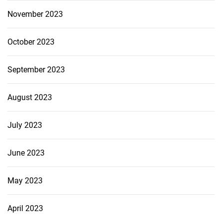
November 2023
October 2023
September 2023
August 2023
July 2023
June 2023
May 2023
April 2023