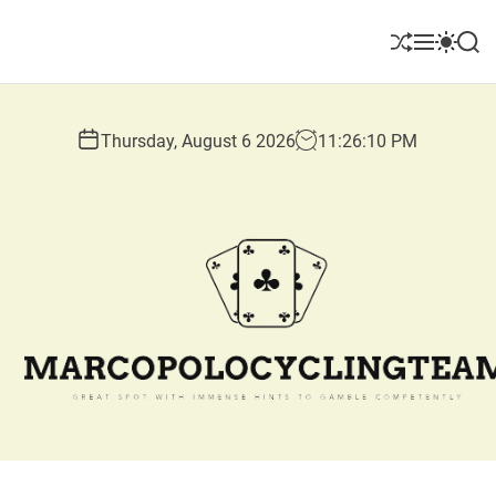
S
k
S
M
S
S
i
h
e
w
e
u
n
i
a
p
ff
u
t
r
t
l
c
c
Thursday, August 6 2026
11
:
26
:
11
PM
o
e
h
h
c
c
o
o
l
n
o
t
r
e
m
o
n
d
t
e
M
a