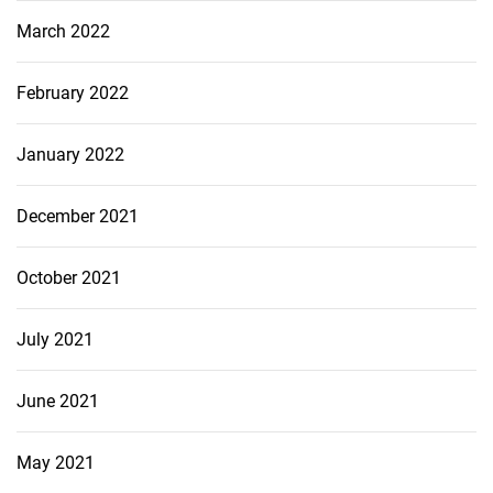
March 2022
February 2022
January 2022
December 2021
October 2021
July 2021
June 2021
May 2021