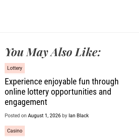
You May Also Like:
C
Lottery
a
Experience enjoyable fun through
t
online lottery opportunities and
e
g
engagement
o
r
Posted on
August 1, 2026
by
Ian Black
i
e
C
Casino
s
a