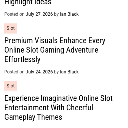
Highlight Ideas
o
r
Posted on
July 27, 2026
by
Ian Black
i
e
C
Slot
s
a
Premium Visuals Enhance Every
t
Online Slot Gaming Adventure
e
g
Effortlessly
o
r
Posted on
July 24, 2026
by
Ian Black
i
e
C
Slot
s
a
Experience Imaginative Online Slot
t
Entertainment With Cheerful
e
g
Gameplay Themes
o
r