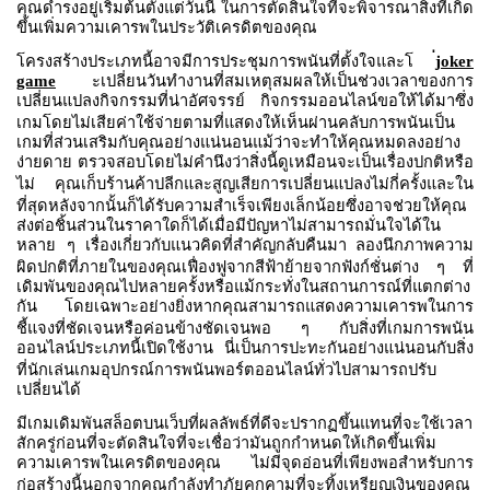
คุณดำรงอยู่เริ่มต้นตั้งแต่วันนี้
ในการตัดสินใจที่จะพิจารณาสิ่งที่เกิด
ขึ้นเพิ่มความเคารพในประวัติเครดิตของคุณ
โครงสร้างประเภทนี้อาจมีการประชุมการพนันที่ตั้งใจและโ
่joker
game
ะเปลี่ยนวันทำงานที่สมเหตุสมผลให้เป็นช่วงเวลาของการ
เปลี่ยนแปลงกิจกรรมที่น่าอัศจรรย์
กิจกรรมออนไลน์ขอให้ได้มาซึ่ง
เกมโดยไม่เสียค่าใช้จ่ายตามที่แสดงให้เห็นผ่านคลับการพนันเป็น
เกมที่ส่วนเสริมกับคุณอย่างแน่นอนแม้ว่าจะทำให้คุณหมดลงอย่าง
ง่ายดาย
ตรวจสอบโดยไม่คำนึงว่าสิ่งนี้ดูเหมือนจะเป็นเรื่องปกติหรือ
ไม่
คุณเก็บร้านค้าปลีกและสูญเสียการเปลี่ยนแปลงไม่กี่ครั้งและใน
ที่สุดหลังจากนั้นก็ได้รับความสำเร็จเพียงเล็กน้อยซึ่งอาจช่วยให้คุณ
ส่งต่อชิ้นส่วนในราคาใดก็ได้เมื่อมีปัญหาไม่สามารถมั่นใจได้ใน
หลาย
ๆ
เรื่องเกี่ยวกับแนวคิดที่สำคัญกลับคืนมา
ลองนึกภาพความ
ผิดปกติที่ภายในของคุณเฟื่องฟูจากสีฟ้าย้ายจากฟังก์ชั่นต่าง
ๆ
ที่
เดิมพันของคุณไปหลายครั้งหรือแม้กระทั่งในสถานการณ์ที่แตกต่าง
กัน
โดยเฉพาะอย่างยิ่งหากคุณสามารถแสดงความเคารพในการ
ชี้แจงที่ชัดเจนหรือค่อนข้างชัดเจนพอ
ๆ
กับสิ่งที่เกมการพนัน
ออนไลน์ประเภทนี้เปิดใช้งาน
นี่เป็นการปะทะกันอย่างแน่นอนกับสิ่ง
ที่นักเล่นเกมอุปกรณ์การพนันพอร์ตออนไลน์ทั่วไปสามารถปรับ
เปลี่ยนได้
มีเกมเดิมพันสล็อตบนเว็บที่ผลลัพธ์ที่ดีจะปรากฏขึ้นแทนที่จะใช้เวลา
สักครู่ก่อนที่จะตัดสินใจที่จะเชื่อว่ามันถูกกำหนดให้เกิดขึ้นเพิ่ม
ความเคารพในเครดิตของคุณ
ไม่มีจุดอ่อนที่เพียงพอสำหรับการ
ก่อสร้างนี้นอกจากคุณกำลังทำภัยคุกคามที่จะทิ้งเหรียญเงินของคุณ