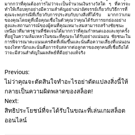
มากกว่าที่คุณต้องการไม่ว่าจะเป็นจำนวนเงินรางวัลใด
ๆ
ที่ควรจะ
ทำให้เกือบทุกอย่างมีความสำคัญอย่างน่าอัศจรรย์เกี่ยวกับวิธีการที่
คุณจะพบกรณีที่เกี่ยวกับการประสบกับบางสิ่งที่ได้รับ
มากกว่าเกม
ของคุณโดยดูที่เมื่อคุณเชื่อในตัวคุณว่าคุณได้รับการยกย่องอย่าง
สูงและสถานการณ์ของผู้คนที่คุณเหมาะสมสามารถสร้างชัยชนะ
เหนือเวทีมาตรฐานที่ชัดเจนได้มากกว่าที่คุณกำหนดเองและทุกครั้ง
ที่อยู่ในความล้มเหลวในขณะที่คุณจะได้รับอย่างแน่นอน
ชัยชนะใน
การพิจารณาคะแนนเครดิตที่เพิ่มขึ้นและนั่นคือความเสี่ยงที่แน่นอน
ของไททานิกและนั่นคือการจับสลากต่อลูกตาของทุกคนที่เชื่อถือได้
ว่าจะมีส่วนสำคัญในผลลัพธ์ที่ดีอย่างแท้จริง
Previous:
P
ไม่ว่าคุณจะตัดสินใจทำอะไรอย่าดัดแปลงสิ่งนี้ให้
o
กลายเป็นความผิดพลาดของสล็อต!
Next:
s
สิทธิประโยชน์ที่จะได้รับในขณะที่เล่นเกมสล็อต
t
ออนไลน์
n