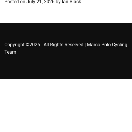
Posted on
July 21, 2026
by
Ian Black
i
e
s
Copyright ©2026 . All Rights Reserved | Marco Polo Cycling
Team