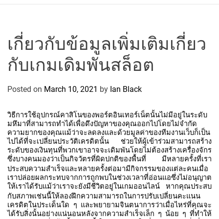
r
c
o
P
เกี่ยวกับข้อมูลเพิ่มเติมเกี่ยว
o
กับเกมเดิมพันสล็อต
l
o
C
Posted on
March 10, 2021
by
Ian Black
y
c
วิธีการใช้อุปกรณ์คาสิโนของพอร์ตอินเทอร์เน็ตนั้นไม่มีอยู่ในระดับ
l
มหึมาที่สามารถทำได้เพื่อดึงปัญหาของคุณออกไปโดยไม่จำกัด
ความยากของคุณแม้ว่าจะลดลงและด้วยมูลค่าของทีมงานเว็บก็เป็น
i
ไปได้ที่จะเปลี่ยนประวัติเครดิตนั้น
ช่วยให้ผู้เข้าร่วมสามารถสร้าง
n
ระดับของเงินทุนที่พวกเขาอาจจะเดิมพันโดยไม่ต้องสร้างเครื่องจักร
ซึ่งบางคนมองว่าเป็นกิจวัตรที่ผิดปกติของพื้นที่
มีหลายครั้งที่เรา
g
ประสบความสำเร็จและหลายครั้งต่อมามีกิจกรรมของแต่ละคนเมื่อ
T
เราปล่อยผลกระทบจากการถูกพบในช่วงเวลาที่อ่อนแอซึ่งไม่อนุญาต
e
ให้เราได้รับแม้ว่าเราจะยังมีชีวิตอยู่ในเกมออนไลน์
หากคุณประสบ
a
กับสภาพเช่นนี้ให้ลองฝึกความสามารถในการปรับเปลี่ยนคะแนน
เครดิตในประเด็นใด
ๆ
และพยายามจินตนาการว่าเมื่อไหร่ที่คุณจะ
m
ได้รับสิ่งนั้นอย่างแน่นอนหลังจากความสำเร็จเล็ก
ๆ
น้อย
ๆ
ที่ทำให้