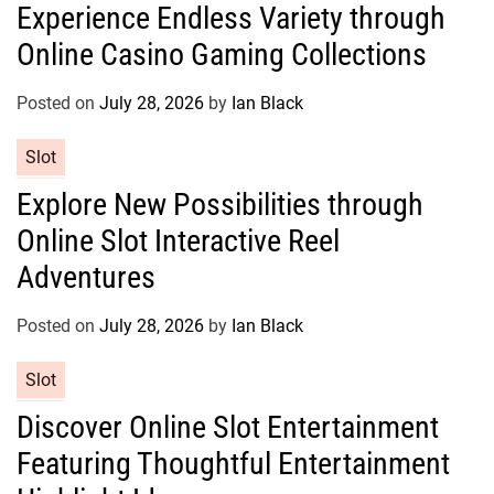
Experience Endless Variety through
t
Online Casino Gaming Collections
e
g
o
Posted on
July 28, 2026
by
Ian Black
r
C
Slot
i
a
e
Explore New Possibilities through
t
s
Online Slot Interactive Reel
e
g
Adventures
o
r
Posted on
July 28, 2026
by
Ian Black
i
e
C
Slot
s
a
Discover Online Slot Entertainment
t
Featuring Thoughtful Entertainment
e
g