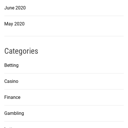
June 2020
May 2020
Categories
Betting
Casino
Finance
Gambling