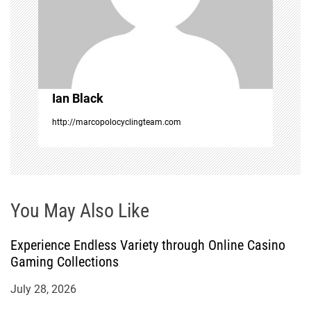
a
t
i
Ian Black
o
http://marcopolocyclingteam.com
n
You May Also Like
Experience Endless Variety through Online Casino
Gaming Collections
July 28, 2026