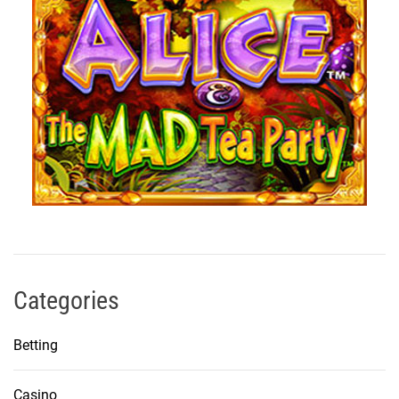
Categories
Betting
Casino