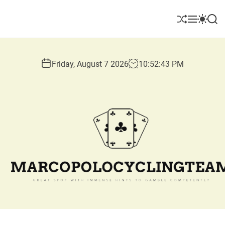
S
k
S
M
S
S
i
h
e
w
e
u
n
i
a
p
ff
u
t
r
t
l
c
c
Friday, August 7 2026
10
:
52
:
44
PM
o
e
h
h
c
c
o
o
l
n
o
t
r
e
m
o
n
d
t
e
M
a