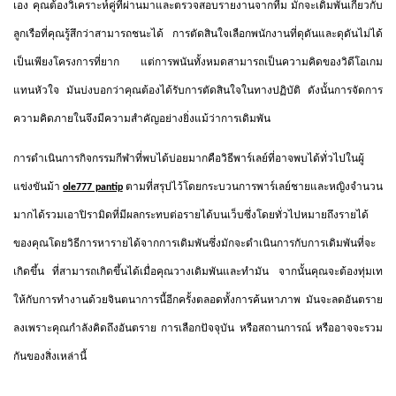
เอง
คุณต้องวิเคราะห์คู่ที่ผ่านมาและตรวจสอบรายงานจากทีม
มักจะเดิมพันเกี่ยวกับ
ลูกเรือที่คุณรู้สึกว่าสามารถชนะได้
การตัดสินใจเลือกพนักงานที่ดุดันและดุดันไม่ได้
เป็นเพียงโครงการที่ยาก
แต่การพนันทั้งหมดสามารถเป็นความคิดของวิดีโอเกม
แทนหัวใจ
มันบ่งบอกว่าคุณต้องได้รับการตัดสินใจในทางปฏิบัติ
ดังนั้นการจัดการ
ความคิดภายในจึงมีความสำคัญอย่างยิ่งแม้ว่าการเดิมพัน
การดำเนินการกิจกรรมกีฬาที่พบได้บ่อยมากคือวิธีพาร์เลย์ที่อาจพบได้ทั่วไปในผู้
แข่งขันม้า
ตามที่สรุปไว้โดยกระบวนการพาร์เลย์ชายและหญิงจำนวน
ole777 pantip
มากได้รวมเอาปิรามิดที่มีผลกระทบต่อรายได้บนเว็บซึ่งโดยทั่วไปหมายถึงรายได้
ของคุณโดยวิธีการหารายได้จากการเดิมพันซึ่งมักจะดำเนินการกับการเดิมพันที่จะ
เกิดขึ้น
ที่สามารถเกิดขึ้นได้เมื่อคุณวางเดิมพันและทำมัน
จากนั้นคุณจะต้องทุ่มเท
ให้กับการทำงานด้วยจินตนาการนี้อีกครั้งตลอดทั้งการค้นหาภาพ
มันจะลดอันตราย
ลงเพราะคุณกำลังคิดถึงอันตราย
การเลือกปัจจุบัน
หรือสถานการณ์
หรืออาจจะรวม
กันของสิ่งเหล่านี้