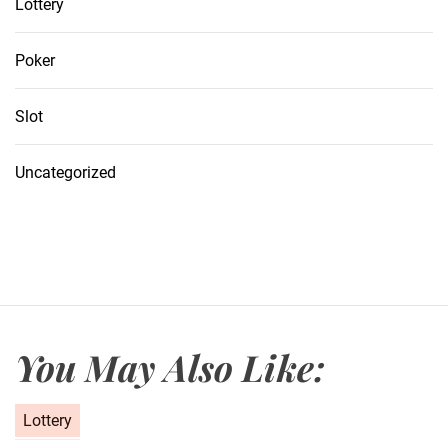
Lottery
Poker
Slot
Uncategorized
You May Also Like:
C
Lottery
a