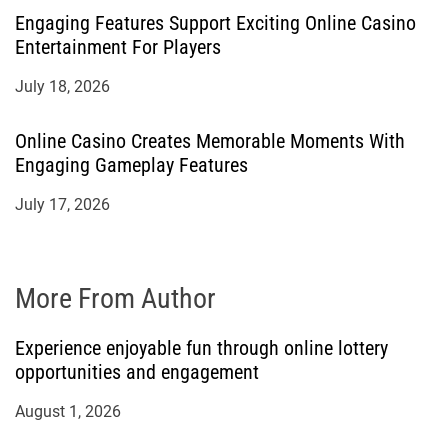
Engaging Features Support Exciting Online Casino
Entertainment For Players
July 18, 2026
Online Casino Creates Memorable Moments With
Engaging Gameplay Features
July 17, 2026
More From Author
Experience enjoyable fun through online lottery
opportunities and engagement
August 1, 2026