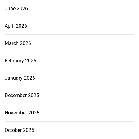
June 2026
April 2026
March 2026
February 2026
January 2026
December 2025
November 2025
October 2025