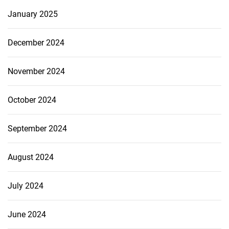
January 2025
December 2024
November 2024
October 2024
September 2024
August 2024
July 2024
June 2024