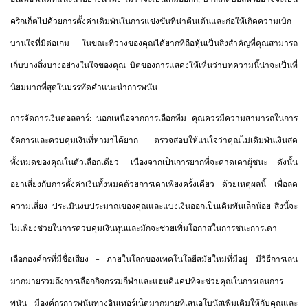
คริกเก็ตไปด้วยการตั้งค่าเดิมพันในการแข่งขันที่น่าตื่นเต้นและก่อให้เกิดความเบิก
บานใจที่มีต่อเกม
ในขณะที่วางของคุณได้ยากที่ถือหุ้นเป็นสิ่งสำคัญที่คุณสามารถ
เก็บบางสิ่งบางอย่างในใจของคุณ
บิตของการแสดงให้เห็นว่าบทความนี้น่าจะเป็นที่
นิยมมากที่สุดในบรรทัดคำแนะนำการพนัน
การจัดการเงินดอลลาร์
นอกเหนือจากการเลือกทีม
คุณควรมีความสามารถในการ
:
จัดการและควบคุมเงินที่หามาได้ยาก
ตรวจสอบให้แน่ใจว่าคุณไม่เดิมพันเงินสด
ทั้งหมดของคุณในตัวเลือกเดียว
เนื่องจากเป็นการยากที่จะคาดเดาผู้ชนะ
ดังนั้น
อย่าเสี่ยงกับการตั้งค่าเงินทั้งหมดด้วยการเดาเพียงครั้งเดียว
ด้วยเหตุผลนี้
เพื่อลด
ความเสี่ยง
ประเมินงบประมาณของคุณและแบ่งเงินออกเป็นเดิมพันเล็กน้อย
สิ่งนี้จะ
ไม่เพียงช่วยในการควบคุมเงินทุนและมักจะช่วยเพิ่มโอกาสในการชนะการเดา
เลือกองค์กรที่มีชื่อเสียง
ภายในโลกของเทคโนโลยีสมัยใหม่ที่มีอยู่
มีวิธีการเล่น
–
มากมายรวมถึงการเลือกกิจกรรมกีฬาและแฮนดิแคปที่จะช่วยคุณในการเล่นการ
พนัน
มีองค์กรการพนันทางอินเทอร์เน็ตมากมายที่เสนอโบนัสเพิ่มเติมให้กับคุณและ