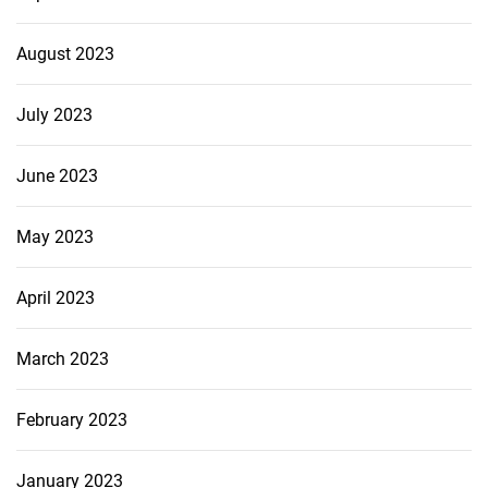
August 2023
July 2023
June 2023
May 2023
April 2023
March 2023
February 2023
January 2023