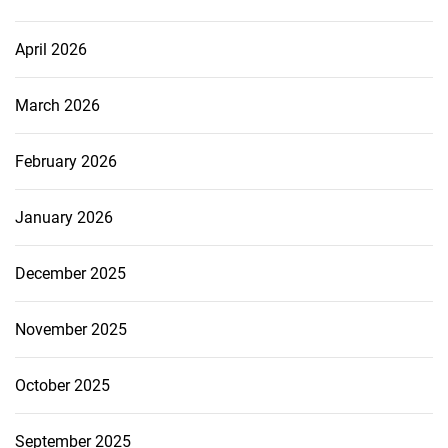
April 2026
March 2026
February 2026
January 2026
December 2025
November 2025
October 2025
September 2025