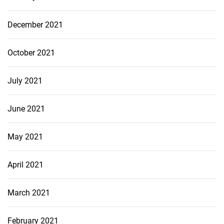
December 2021
October 2021
July 2021
June 2021
May 2021
April 2021
March 2021
February 2021