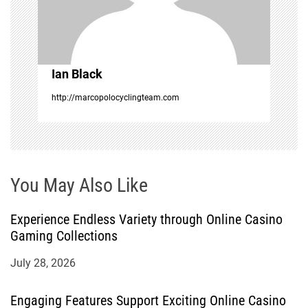
a
t
i
Ian Black
http://marcopolocyclingteam.com
o
n
You May Also Like
Experience Endless Variety through Online Casino
Gaming Collections
July 28, 2026
Engaging Features Support Exciting Online Casino