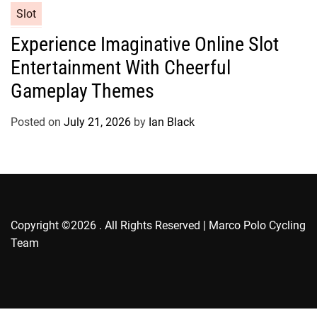
e
C
Slot
s
a
Experience Imaginative Online Slot
t
Entertainment With Cheerful
e
g
Gameplay Themes
o
r
Posted on
July 21, 2026
by
Ian Black
i
e
s
Copyright ©2026 . All Rights Reserved | Marco Polo Cycling
Team