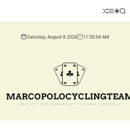
S
k
S
M
S
S
i
h
e
w
e
u
n
i
a
p
ff
u
t
r
t
l
c
c
Saturday, August 8 2026
11
:
50
:
05
AM
o
e
h
h
c
c
o
o
l
n
o
t
r
e
m
o
n
d
t
e
M
a