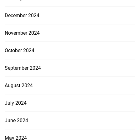
December 2024
November 2024
October 2024
September 2024
August 2024
July 2024
June 2024
May 2024