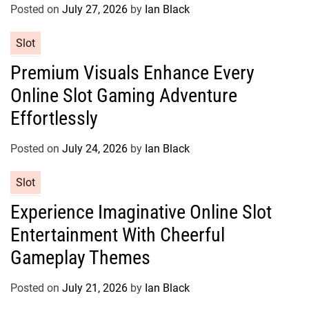
r
Posted on
July 27, 2026
by
Ian Black
i
e
C
Slot
s
a
Premium Visuals Enhance Every
t
Online Slot Gaming Adventure
e
g
Effortlessly
o
r
Posted on
July 24, 2026
by
Ian Black
i
e
C
Slot
s
a
Experience Imaginative Online Slot
t
Entertainment With Cheerful
e
g
Gameplay Themes
o
r
Posted on
July 21, 2026
by
Ian Black
i