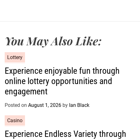
You May Also Like:
C
Lottery
a
Experience enjoyable fun through
t
online lottery opportunities and
e
g
engagement
o
r
Posted on
August 1, 2026
by
Ian Black
i
e
C
Casino
s
a
Experience Endless Variety through
t