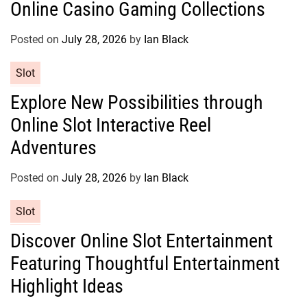
Online Casino Gaming Collections
e
g
o
Posted on
July 28, 2026
by
Ian Black
r
C
Slot
i
a
e
Explore New Possibilities through
t
s
Online Slot Interactive Reel
e
g
Adventures
o
r
Posted on
July 28, 2026
by
Ian Black
i
e
C
Slot
s
a
Discover Online Slot Entertainment
t
Featuring Thoughtful Entertainment
e
g
Highlight Ideas
o