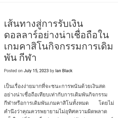
r
c
o
P
เส้นทางสู่การรับเงิน
o
ดอลลาร์อย่างน่าเชื่อถือใน
l
o
เกมคาสิโนกิจกรรมการเดิม
C
y
พัน กีฬา
c
l
Posted on
July 15, 2023
by
Ian Black
i
n
เป็นเรื่องง่ายมากที่จะชนะการพนันด้วยเงินสด
g
T
อย่างน่าเชื่อถือเทียบเท่ากับการเดิมพันกิจกรรม
e
กีฬาหรือการเดิมพันเกมคาสิโนทั้งหมด โดยไม่
a
คำนึงว่าคุณควรพยายามไม่อุทิศความผิดพลาด
m