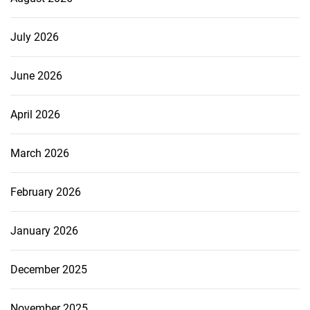
July 2026
June 2026
April 2026
March 2026
February 2026
January 2026
December 2025
November 2025