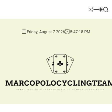
S
k
S
M
S
S
i
h
e
w
e
u
n
i
a
p
ff
u
t
r
t
l
c
c
Friday, August 7 2026
5
:
47
:
18
PM
o
e
h
h
c
c
o
o
l
n
o
t
r
e
m
o
n
d
t
e
M
a