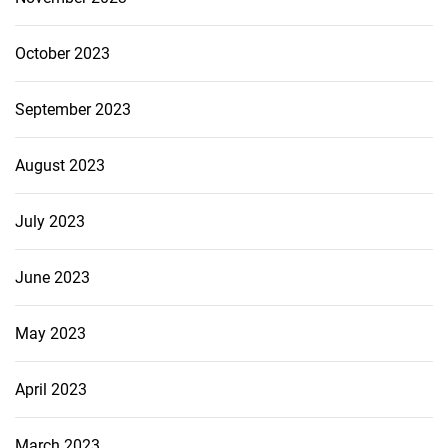
October 2023
September 2023
August 2023
July 2023
June 2023
May 2023
April 2023
March 2023