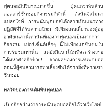
ฟุตบอลมีปริมาณมากขึ้น ผู้คนกว่าพันล้าน
ดอลลาร์ชื่นชอบกิจกรรมกีฬานี้ ดังนั้นจึงไม่น่า
แปลกใจที่ การพนันฟุตบอลได้กลายเป็นแนวทาง
ปฏิบัติที่ได้รับความนิยม มีเพียงเศษเสี้ยวของผู้อยู่
อาศัยเหล่านี้เท่านั้นที่มองว่าฟุตบอลเป็นมากกว่า
กิจกรรม เปอร์เซ็นต์เล็กๆ นี้ไม่เพียงแต่ชื่นชมใน
การรับชมเท่านั้น แต่ยังมีแนวโน้มที่จะสร้างราย
ได้มหาศาลอีกด้วย! จากผลของการเล่นฟุตบอล
ตอนนี้ผู้คนสามารถหาเลี้ยงชีพได้จากสิ่งที่พวกเขา
ชื่นชอบ
พลวัตของการเดิมพันฟุตบอล
เรียกอีกอย่างว่าการพนันฟุตบอลถือได้ว่าเว็บไซต์