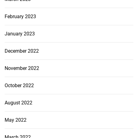
February 2023
January 2023
December 2022
November 2022
October 2022
August 2022
May 2022
March 2022