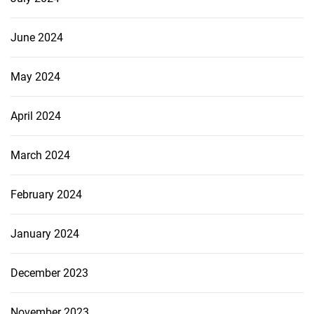
June 2024
May 2024
April 2024
March 2024
February 2024
January 2024
December 2023
November 2023