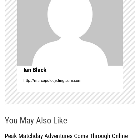
i
g
a
t
i
Ian Black
o
http://marcopolocyclingteam.com
n
You May Also Like
Peak Matchday Adventures Come Through Online