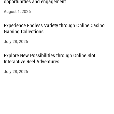
opportunities and engagement
August 1, 2026
Experience Endless Variety through Online Casino
Gaming Collections
July 28, 2026
Explore New Possibilities through Online Slot
Interactive Reel Adventures
July 28, 2026