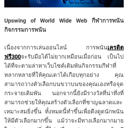
Upswing of World Wide Web
กีฬาการพนัน
กิจกรรมการพนัน
เนื่องจากการเล่นออนไลน์ การพนัน
เครดิต
ฟรี
300
จะรับมือได้ไม่ยากเหมือนเมื่อก่อน เป็นไป
ได้ที่จะตามล่าหาเว็บไซต์เดิมพันกิจกรรมกีฬาที่
หลากหลายที่ให้คุณเดาได้เกือบทุกอย่าง คุณ
สามารถวางตัวเลือกบนขวาบนของคุณเองหรือจุด
กระจายเดิมพัน นอกจากนี้ยังมีรางวัลที่น่าทึ่งที่
สามารถช่วยให้คุณสร้างตัวเลือกที่ชาญฉลาดและ
เหมาะสมยิ่งขึ้น ทั้งหมดนี้ทำขึ้นเพื่อดึงดูดนักพนัน
ให้มีตัวเลือกมากขึ้น แม้ว่าจะมีทางเลือกมากมาย