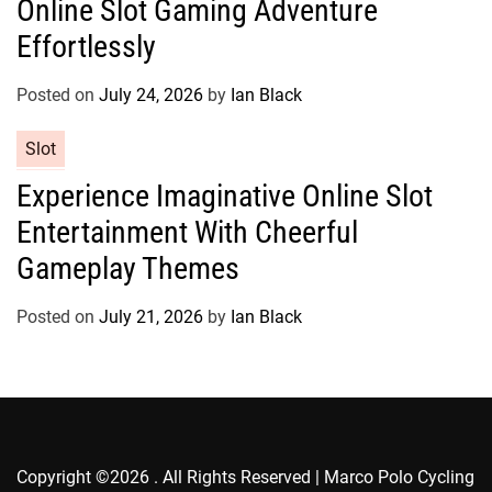
Online Slot Gaming Adventure
e
g
Effortlessly
o
r
Posted on
July 24, 2026
by
Ian Black
i
e
C
Slot
s
a
Experience Imaginative Online Slot
t
Entertainment With Cheerful
e
g
Gameplay Themes
o
r
Posted on
July 21, 2026
by
Ian Black
i
e
s
Copyright ©2026 . All Rights Reserved | Marco Polo Cycling