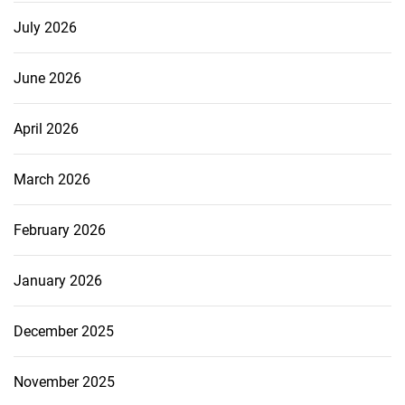
July 2026
June 2026
April 2026
March 2026
February 2026
January 2026
December 2025
November 2025