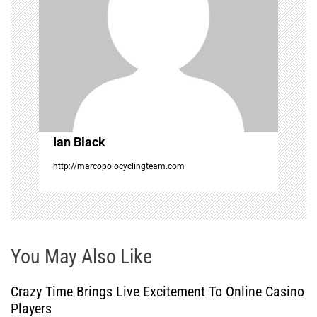
g
a
t
i
Ian Black
o
http://marcopolocyclingteam.com
n
You May Also Like
Crazy Time Brings Live Excitement To Online Casino
Players