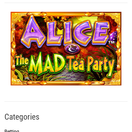
Categories
Betting