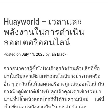
r
c
o
P
Huayworld – เวลาและ
o
พลังงานในการดำเนิน
l
o
ลอตเตอรี่ออนไลน์
C
y
Posted on
July 11, 2020
by
Ian Black
c
l
i
จากธนาคารผู้ซื้อไปจนถึงธุรกิจร้านค้าปลีกที่ซื้อ
n
มานั้นมีมูลค่าเทียบเท่าออนไลน์บางประเภทหรือ
g
อื่น ๆ ทุกวันนี้แม้ลอตเตอรีอาจถูกเล่นออนไลน์ มัน
T
e
อาจฟังดูผิดปกติสำหรับคุณถ้าคุณเคยเข้าร่วมมา
a
นานที่ปลั๊กผนังลอตเตอรีที่ได้รับความนิยม แต่นี่
m
เป็นขั้นตอนหลังจากนั้นในการสัมผัสและ