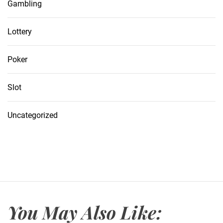
Gambling
Lottery
Poker
Slot
Uncategorized
You May Also Like: