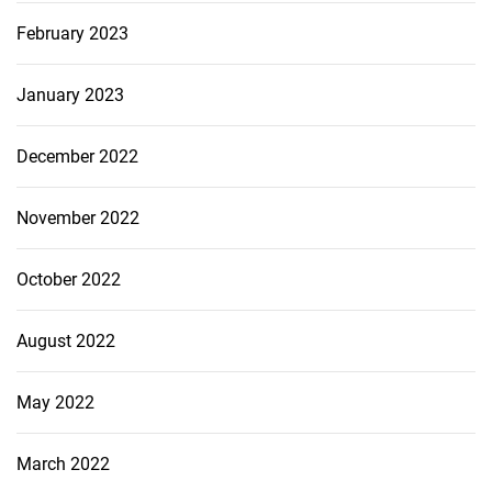
February 2023
January 2023
December 2022
November 2022
October 2022
August 2022
May 2022
March 2022