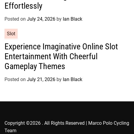
g
Effortlessly
o
r
Posted on
July 24, 2026
by
Ian Black
i
e
C
Slot
s
a
Experience Imaginative Online Slot
t
Entertainment With Cheerful
e
g
Gameplay Themes
o
r
Posted on
July 21, 2026
by
Ian Black
i
e
s
Copyright ©2026 . All Rights Reserved | Marco Polo Cycling
Team