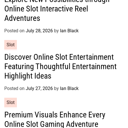
s
Online Slot Interactive Reel
e
g
Adventures
o
r
Posted on
July 28, 2026
by
Ian Black
i
e
C
Slot
s
a
Discover Online Slot Entertainment
t
Featuring Thoughtful Entertainment
e
g
Highlight Ideas
o
r
Posted on
July 27, 2026
by
Ian Black
i
e
C
Slot
s
a
Premium Visuals Enhance Every
t
Online Slot Gaming Adventure
e