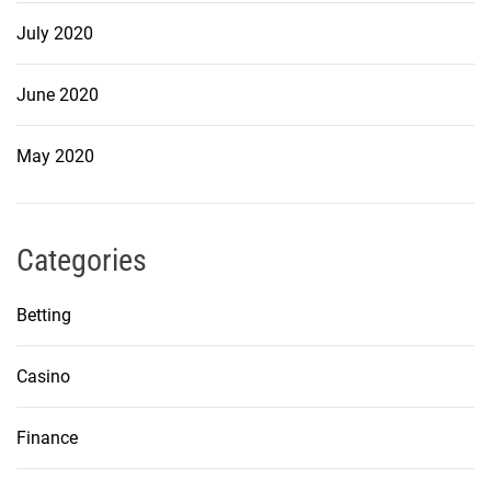
July 2020
June 2020
May 2020
Categories
Betting
Casino
Finance