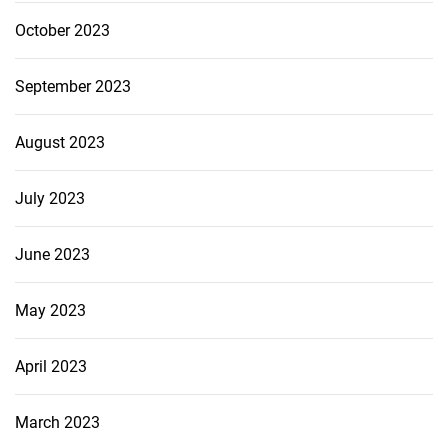
October 2023
September 2023
August 2023
July 2023
June 2023
May 2023
April 2023
March 2023