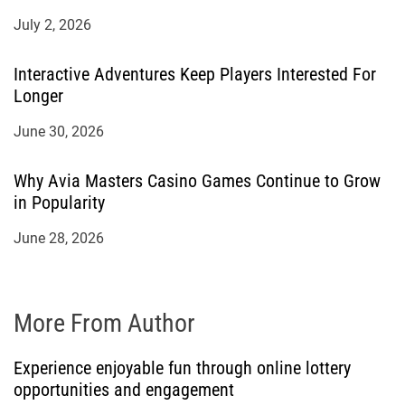
July 2, 2026
Interactive Adventures Keep Players Interested For
Longer
June 30, 2026
Why Avia Masters Casino Games Continue to Grow
in Popularity
June 28, 2026
More From Author
Experience enjoyable fun through online lottery
opportunities and engagement