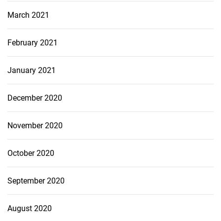
March 2021
February 2021
January 2021
December 2020
November 2020
October 2020
September 2020
August 2020