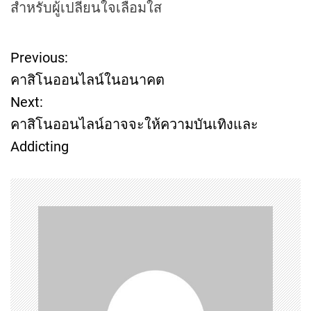
สำหรับผู้เปลี่ยนใจเลื่อมใส
Previous:
P
คาสิโนออนไลน์ในอนาคต
o
Next:
คาสิโนออนไลน์อาจจะให้ความบันเทิงและ
s
Addicting
t
n
a
v
i