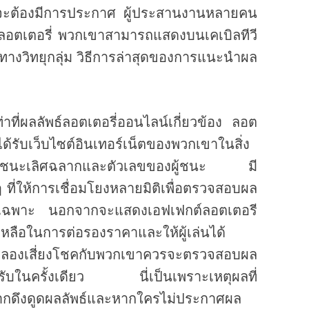
รี่จะต้องมีการประกาศ ผู้ประสานงานหลายคน
ธ์ลอตเตอรี่ พวกเขาสามารถแสดงบนเคเบิลทีวี
านทางวิทยุกลุ่ม วิธีการล่าสุดของการแนะนำผล
ดเท่าที่ผลลัพธ์ลอตเตอรี่ออนไลน์เกี่ยวข้อง ลอต
ได้รับเว็บไซต์อินเทอร์เน็ตของพวกเขาในสิ่ง
วัลชนะเลิศฉลากและตัวเลขของผู้ชนะ มี
ๆ ที่ให้การเชื่อมโยงหลายมิติเพื่อตรวจสอบผล
นะเฉพาะ นอกจากจะแสดงเอฟเฟกต์ลอตเตอรี
หลือในการต่อรองราคาและให้ผู้เล่นได้
งการลองเสี่ยงโชคกับพวกเขาควรจะตรวจสอบผล
ด้รับในครั้งเดียว นี่เป็นเพราะเหตุผลที่
งจากดึงดูดผลลัพธ์และหากใครไม่ประกาศผล