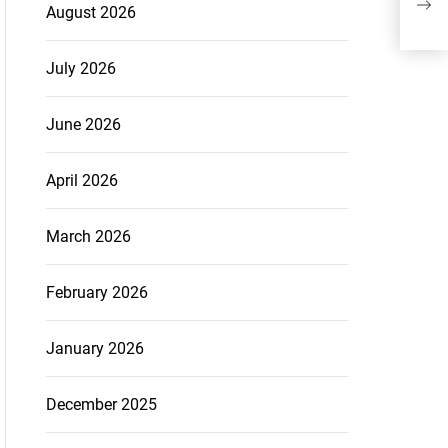
August 2026
July 2026
June 2026
April 2026
March 2026
February 2026
January 2026
December 2025