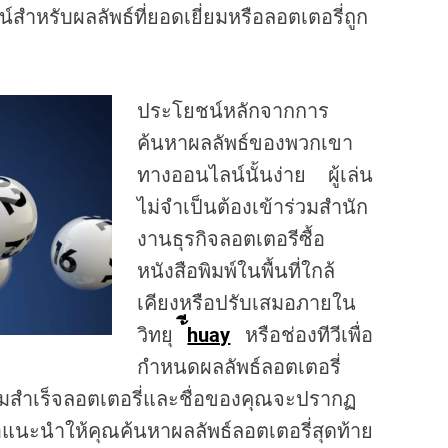
สำหรับผลลัพธ์ที่ยอดเยี่ยมหรือลอตเตอรี่ถูก
ประโยชน์หลักจากการ
ค้นหาผลลัพธ์ของพวกเขา
ทางออนไลน์นั้นง่าย ผู้เล่น
ไม่จำเป็นต้องเข้าร่วมสำนัก
งานธุรกิจลอตเตอรีซื้อ
หนังสือพิมพ์ในพื้นที่ใกล้
เคียงหรือปรับเสมอภายใน
วิทยุ
้ีhuay
หรือช่องทีวีเพื่อ
กำหนดผลลัพธ์ลอตเตอรี่
วามสำเร็จลอตเตอรี่และชื่อของคุณจะปรากฏ
อแนะนำให้คุณค้นหาผลลัพธ์ลอตเตอรี่สุดท้าย