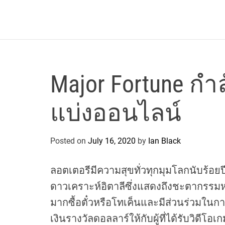
a
r
c
o
P
o
Major Fortune ก
l
o
แบ่งออนไลน์
C
y
c
Posted on
July 16, 2020
by
Ian Black
l
i
n
ลอตเตอรีมีความสุขทั่วทุกมุมโลกนับร้อยปี วล
g
ดาวเคราะห์อิตาลีซึ่งแสดงถึงชะตากรรม
T
มากซื้อตั๋วหรือโทเค็นและมีส่วนร่วมในการ
e
a
เงินรางวัลดอลลาร์ให้กับผู้ที่ได้รับว