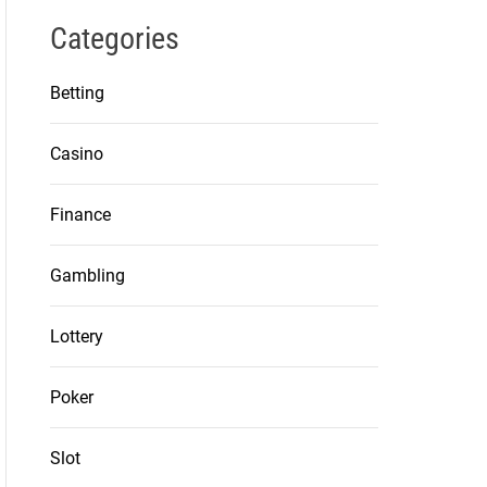
Categories
Betting
Casino
Finance
Gambling
Lottery
Poker
Slot