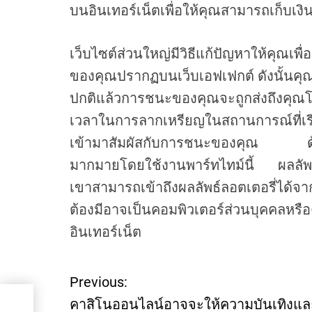
บนอินเทอร์เน็ตเพื่อให้คุณสามารถเก็บเ
เว็บไซต์ส่วนใหญ่มีวิธีแก้ปัญหาให้คุณเ
ของคุณปรากฏบนเว็บเอฟเฟกต์ ดังนั้นคุ
ปกติแล้วการชนะของคุณจะถูกส่งถึงคุณ
เวลาในการลากเหรียญในสถานการณ์ที่เรียบ
เข้ามาสัมผัสกับการชนะของคุณ ด้ว
มากมายโดยใช้งานพาร์ทไทม์นี้ ผลลัพธ
เขาสามารถเข้าถึงผลลัพธ์ลอตเตอรี่ได้จาก
ต้องมีอาจเป็นคอมพิวเตอร์ส่วนบุคคลหรือ
อินเทอร์เน็ต
Previous:
P
ะ
คาสิโนออนไลน์อาจจะให้ความบันเทิงแล