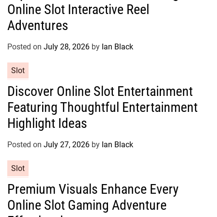
Online Slot Interactive Reel
e
g
Adventures
o
r
Posted on
July 28, 2026
by
Ian Black
i
e
C
Slot
s
a
Discover Online Slot Entertainment
t
Featuring Thoughtful Entertainment
e
g
Highlight Ideas
o
r
Posted on
July 27, 2026
by
Ian Black
i
e
C
Slot
s
a
Premium Visuals Enhance Every
t
Online Slot Gaming Adventure
e
g