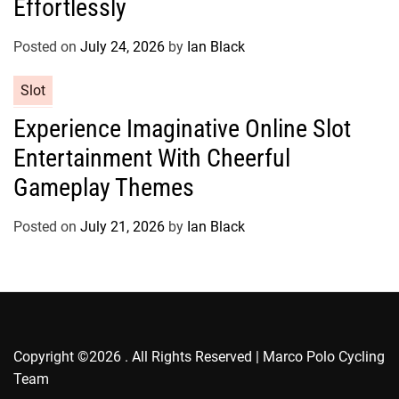
Effortlessly
o
r
Posted on
July 24, 2026
by
Ian Black
i
e
C
Slot
s
a
Experience Imaginative Online Slot
t
Entertainment With Cheerful
e
g
Gameplay Themes
o
r
Posted on
July 21, 2026
by
Ian Black
i
e
s
Copyright ©2026 . All Rights Reserved | Marco Polo Cycling
Team