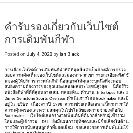
r
c
o
P
คำรับรองเกี่ยวกับเว็บไซต์
o
การเดิมพันกีฬา
l
o
C
Posted on
July 4, 2020
by
Ian Black
y
c
การเลือกเว็บไซต์การเดิมพันกีฬาที่ดีที่สุดนั้นจำเป็นต้องมีการตรวจ
l
สอบความคิดเห็นของเว็บไซต์และมองหาพวกเขา
รายละเอียดฟังก์ชั่
นของผู้ให้บริการการพนันกีฬานี้อนุญาตให้คุณระบุหนึ่งที่จะตอบ
i
สนองความต้องการของคุณและเสนอผลประโยชน์สูงสุด
นี่คือรีวิว
n
หนังสือกีฬาที่ดีที่สุดหลายเล่ม
พลอยหิน
ตำนาน
และ
:
,
, Interlopes
5
g
ดำเนินการโดย
และมี
Dimes Gemstone Sports Overseas
Bookmaker
T
อยู่ใน
บริษัท
เนื่องจากปี
ความช่วยเหลือเฉพาะนี้สามารถให้
1998
ความคุ้มครองและความสมดุลในโปรไฟล์ของความช่วยเหลือกับ
e
เว็บไซต์เสนอรางวัลเพิ่มเติมที่ดีมากสำหรับผู้เข้าร่วม
Bookmaker
a
ใหม่และผู้เข้าร่วม
ยังมีแผนการอุทิศตนและมีชื่อเสียงในด้าน
DSI
m
การให้การสนับสนุนลูกค้าที่ยอดเยี่ยม
จอแสดงผลการเดิมพันนั้นใช้