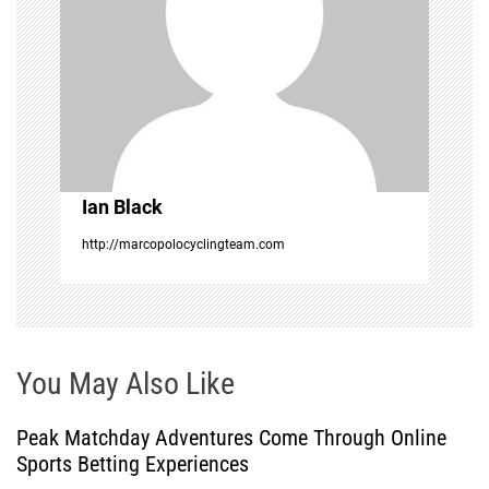
a
t
i
o
Ian Black
n
http://marcopolocyclingteam.com
You May Also Like
Peak Matchday Adventures Come Through Online
Sports Betting Experiences