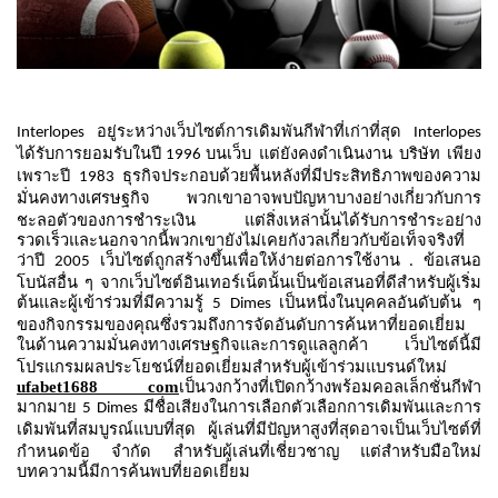
อยู่ระหว่างเว็บไซต์การเดิมพันกีฬาที่เก่าที่สุด
Interlopes
Interlopes
ได้รับการยอมรับในปี
บนเว็บ
แต่ยังคงดำเนินงาน
บริษัท
เพียง
1996
เพราะปี
ธุรกิจประกอบด้วยพื้นหลังที่มีประสิทธิภาพของความ
1983
มั่นคงทางเศรษฐกิจ
พวกเขาอาจพบปัญหาบางอย่างเกี่ยวกับการ
ชะลอตัวของการชำระเงิน
แต่สิ่งเหล่านั้นได้รับการชำระอย่าง
รวดเร็วและนอกจากนี้พวกเขายังไม่เคยกังวลเกี่ยวกับข้อเท็จจริงที่
ว่าปี
เว็บไซต์ถูกสร้างขึ้นเพื่อให้ง่ายต่อการใช้งาน
ข้อเสนอ
2005
.
โบนัสอื่น
ๆ
จากเว็บไซต์อินเทอร์เน็ตนั้นเป็นข้อเสนอที่ดีสำหรับผู้เริ่ม
ต้นและผู้เข้าร่วมที่มีความรู้
เป็นหนึ่งในบุคคลอันดับต้น
ๆ
5 Dimes
ของกิจกรรมของคุณซึ่งรวมถึงการจัดอันดับการค้นหาที่ยอดเยี่ยม
ในด้านความมั่นคงทางเศรษฐกิจและการดูแลลูกค้า
เว็บไซต์นี้มี
โปรแกรมผลประโยชน์ที่ยอดเยี่ยมสำหรับผู้เข้าร่วมแบรนด์ใหม่
ufabet1688 com
เป็นวงกว้างที่เปิดกว้างพร้อมคอลเล็กชั่นกีฬา
มากมาย
มีชื่อเสียงในการเลือกตัวเลือกการเดิมพันและการ
5 Dimes
เดิมพันที่สมบูรณ์แบบที่สุด
ผู้เล่นที่มีปัญหาสูงที่สุดอาจเป็นเว็บไซต์ที่
กำหนดข้อ
จำกัด
สำหรับผู้เล่นที่เชี่ยวชาญ
แต่สำหรับมือใหม่
บทความนี้มีการค้นพบที่ยอดเยี่ยม