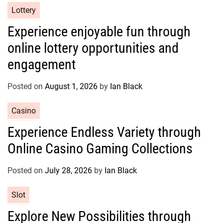
C
Lottery
a
Experience enjoyable fun through
t
online lottery opportunities and
e
g
engagement
o
r
Posted on
August 1, 2026
by
Ian Black
i
e
C
Casino
s
a
Experience Endless Variety through
t
Online Casino Gaming Collections
e
g
o
Posted on
July 28, 2026
by
Ian Black
r
C
Slot
i
a
e
Explore New Possibilities through
t
s