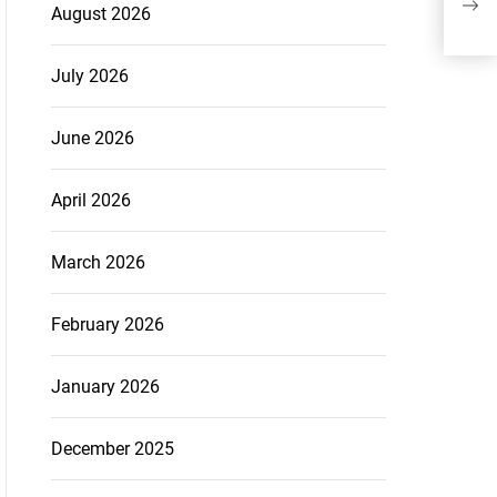
Offe
August 2026
July 2026
June 2026
April 2026
March 2026
February 2026
January 2026
December 2025