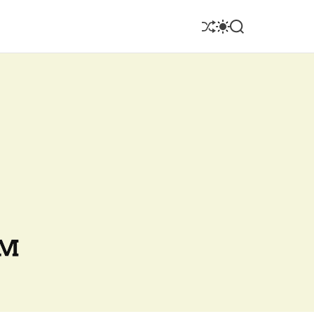
S
S
S
h
w
e
u
i
a
ff
t
r
l
c
c
e
h
h
c
o
l
o
r
m
o
d
e