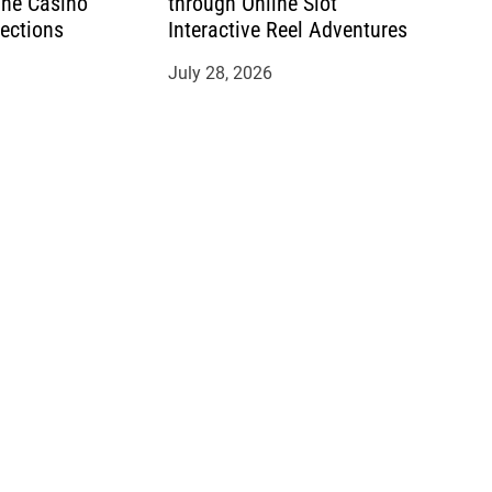
ine Casino
through Online Slot
ections
Interactive Reel Adventures
July 28, 2026