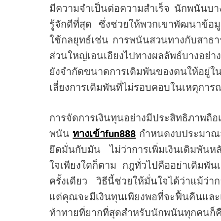
มีความจำเป็นต่อความสำเร็จ นักพนันบาง
รู้จักดีที่สุด ซึ่งช่วยให้พวกเขาพัฒนาข้อม
ใช้กลยุทธ์เช่น การพนันสวนทางกับสา
ส่วนใหญ่เอนเอียงไปทางผลลัพธ์บางอย่าง 
ยังจำกัดขนาดการเดิมพันของตนให้อยู่ใน
เลี่ยงการเดิมพันที่ไม่รอบคอบในเหตุการณ
การจัดการเงินทุนอย่างมีประสิทธิภาพถือ
พนัน
ทางเข้าfun888
กำหนดงบประมาณสำ
ยึดมั่นกับมัน ไม่ว่าการเพิ่มเงินเดิมพัน
ใจเพียงใดก็ตาม กฎทั่วไปคืออย่าเดิมพั
ครั้งเดียว วิธีนี้ช่วยให้มั่นใจได้ว่าแม้ว่
แต่คุณจะมีเงินทุนเพียงพอที่จะฟื้นคืน
ท้าทายที่ยากที่สุดสำหรับนักพนันทุกคนก