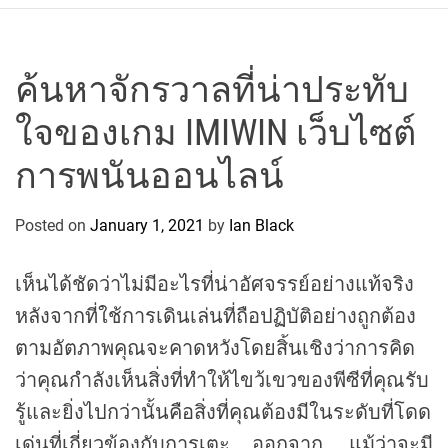
r
c
o
P
ค้นหาจักรวาลที่น่าประทับ
o
ใจของเกม IMIWIN เว็บไซต์
l
o
การพนันออนไลน์
C
y
Posted on
January 1, 2021
by
Ian Black
c
l
i
เห็นได้ชัดว่าไม่มีอะไรที่น่าอัศจรรย์อย่างแท้จริง
n
หลังจากที่ใช้การเดินเล่นที่ถือปฏิบัติอย่างถูกต้อง
g
ตามอัตภาพคุณจะคาดหวังโดยสิ้นเชิงว่าการคิด
T
e
ว่าคุณกำลังเห็นสิ่งที่ทำให้ไขว้เขวของพีซีที่คุณรับ
a
รู้และยิ่งไปกว่านั้นคือสิ่งที่คุณต้องมีในระดับที่โดด
m
เด่นที่เกี่ยวข้องกับการเตะ ออกจาก. แม้ว่าจะมี