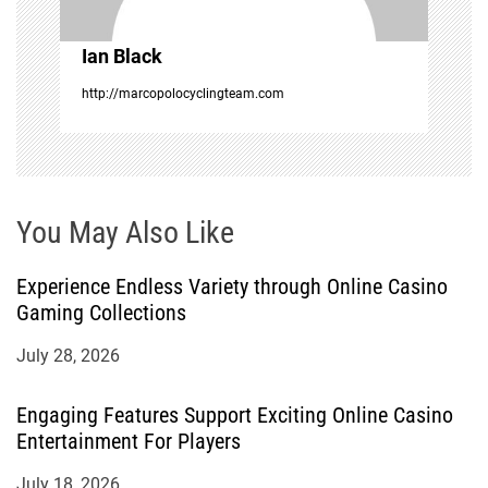
t
i
Ian Black
http://marcopolocyclingteam.com
o
n
You May Also Like
Experience Endless Variety through Online Casino
Gaming Collections
July 28, 2026
Engaging Features Support Exciting Online Casino
Entertainment For Players
July 18, 2026