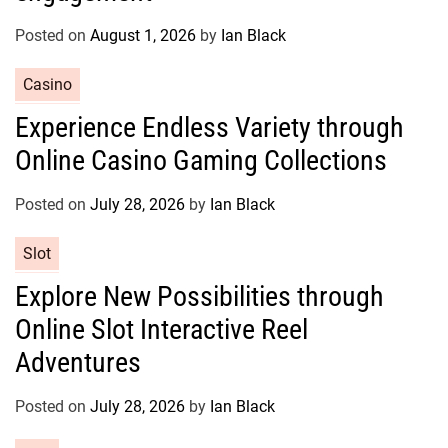
o
r
Posted on
August 1, 2026
by
Ian Black
i
e
C
Casino
s
a
Experience Endless Variety through
t
Online Casino Gaming Collections
e
g
o
Posted on
July 28, 2026
by
Ian Black
r
C
Slot
i
a
e
Explore New Possibilities through
t
s
Online Slot Interactive Reel
e
g
Adventures
o
r
Posted on
July 28, 2026
by
Ian Black
i