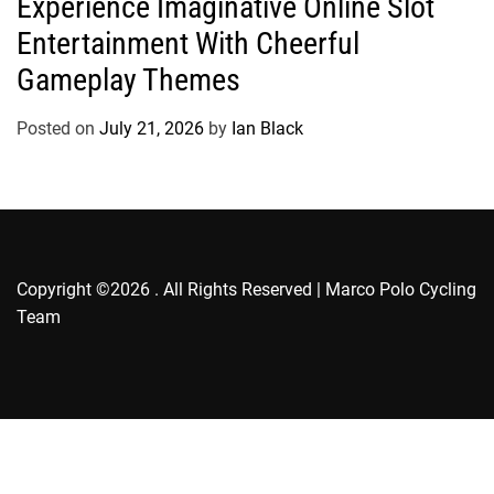
Experience Imaginative Online Slot
t
Entertainment With Cheerful
e
g
Gameplay Themes
o
r
Posted on
July 21, 2026
by
Ian Black
i
e
s
Copyright ©2026 . All Rights Reserved | Marco Polo Cycling
Team