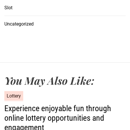
Slot
Uncategorized
You May Also Like:
C
Lottery
a
Experience enjoyable fun through
t
online lottery opportunities and
e
g
engagement