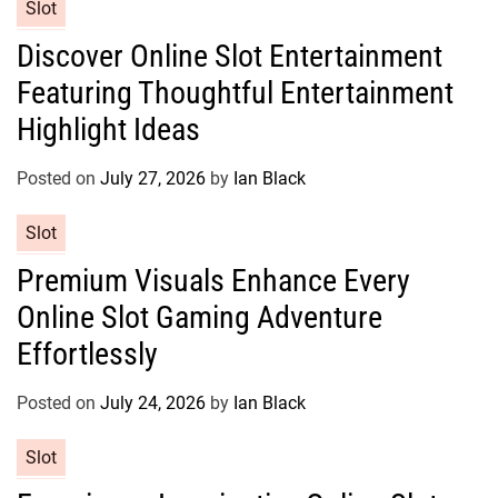
e
C
Slot
s
a
Discover Online Slot Entertainment
t
Featuring Thoughtful Entertainment
e
g
Highlight Ideas
o
r
Posted on
July 27, 2026
by
Ian Black
i
e
C
Slot
s
a
Premium Visuals Enhance Every
t
Online Slot Gaming Adventure
e
g
Effortlessly
o
r
Posted on
July 24, 2026
by
Ian Black
i
e
C
Slot
s
a