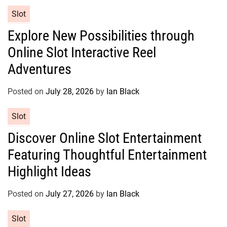
r
C
Slot
i
a
e
Explore New Possibilities through
t
s
Online Slot Interactive Reel
e
g
Adventures
o
r
Posted on
July 28, 2026
by
Ian Black
i
e
C
Slot
s
a
Discover Online Slot Entertainment
t
Featuring Thoughtful Entertainment
e
g
Highlight Ideas
o
r
Posted on
July 27, 2026
by
Ian Black
i
e
C
Slot