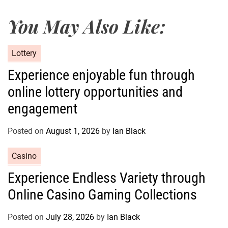
You May Also Like:
C
Lottery
a
Experience enjoyable fun through
t
online lottery opportunities and
e
g
engagement
o
r
Posted on
August 1, 2026
by
Ian Black
i
e
C
Casino
s
a
Experience Endless Variety through
t
Online Casino Gaming Collections
e
g
o
Posted on
July 28, 2026
by
Ian Black