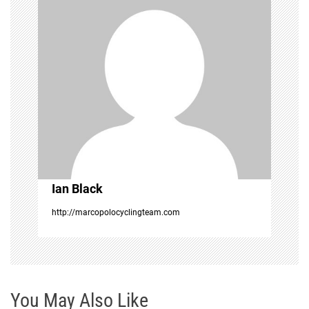
i
g
a
t
i
o
Ian Black
n
http://marcopolocyclingteam.com
You May Also Like