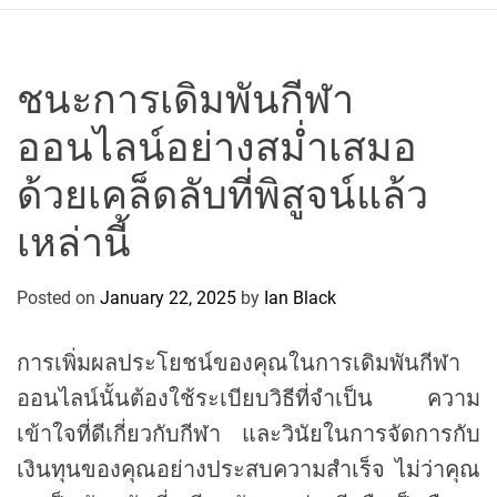
r
c
o
P
ชนะการเดิมพันกีฬา
o
ออนไลน์อย่างสม่ำเสมอ
l
o
ด้วยเคล็ดลับที่พิสูจน์แล้ว
C
y
เหล่านี้
c
l
Posted on
January 22, 2025
by
Ian Black
i
n
การเพิ่มผลประโยชน์ของคุณในการเดิมพันกีฬา
g
T
ออนไลน์นั้นต้องใช้ระเบียบวิธีที่จำเป็น ความ
e
เข้าใจที่ดีเกี่ยวกับกีฬา และวินัยในการจัดการกับ
a
เงินทุนของคุณอย่างประสบความสำเร็จ ไม่ว่าคุณ
m