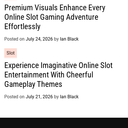
s
a
Premium Visuals Enhance Every
t
Online Slot Gaming Adventure
e
g
Effortlessly
o
r
Posted on
July 24, 2026
by
Ian Black
i
e
C
Slot
s
a
Experience Imaginative Online Slot
t
Entertainment With Cheerful
e
g
Gameplay Themes
o
r
Posted on
July 21, 2026
by
Ian Black
i
e
s