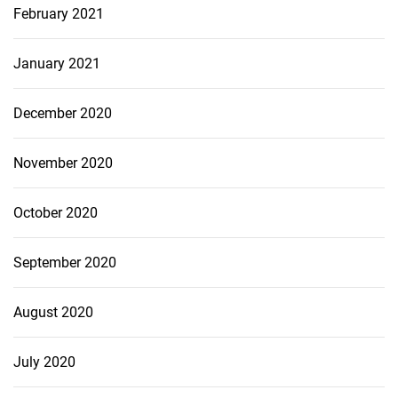
February 2021
January 2021
December 2020
November 2020
October 2020
September 2020
August 2020
July 2020