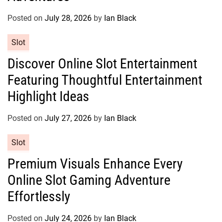
o
r
Posted on
July 28, 2026
by
Ian Black
i
e
C
Slot
s
a
Discover Online Slot Entertainment
t
Featuring Thoughtful Entertainment
e
g
Highlight Ideas
o
r
Posted on
July 27, 2026
by
Ian Black
i
e
C
Slot
s
a
Premium Visuals Enhance Every
t
Online Slot Gaming Adventure
e
g
Effortlessly
o
r
Posted on
July 24, 2026
by
Ian Black