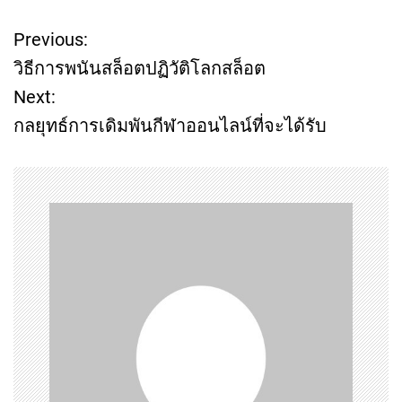
Previous:
P
วิธีการพนันสล็อตปฏิวัติโลกสล็อต
o
Next:
กลยุทธ์การเดิมพันกีฬาออนไลน์ที่จะได้รับ
s
t
n
a
v
i
g