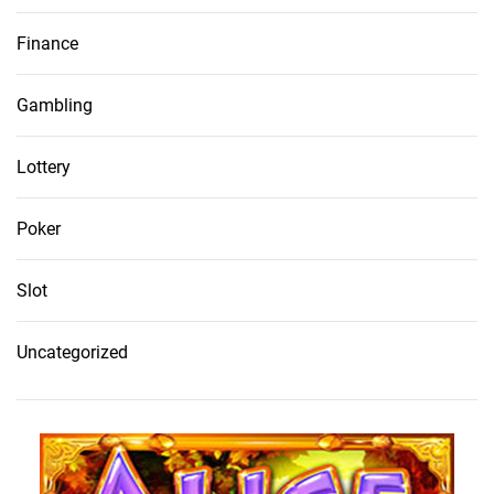
Finance
Gambling
Lottery
Poker
Slot
Uncategorized