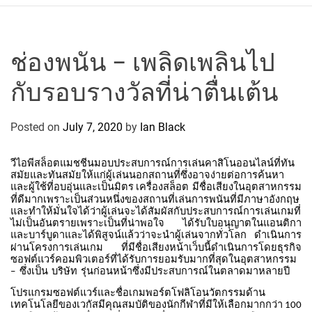
r
c
o
P
ช่องพนัน – เพลิดเพลินไป
o
กับรอบรางวัลที่น่าตื่นเต้น
l
o
C
Posted on
July 7, 2020
by
Ian Black
y
c
วีไอพีสล็อตแมชชีนมอบประสบการณ์การเล่นคาสิโนออนไลน์ที่ทัน
l
สมัยและทันสมัยให้แก่ผู้เล่นนอกสถานที่ซึ่งอาจง่ายต่อการค้นหา
และผู้ใช้ที่อบอุ่นและเป็นมิตร
เครื่องสล็อต
มีชื่อเสียงในอุตสาหกรรม
i
ที่ดีมากเพราะเป็นส่วนหนึ่งของสถานที่เล่นการพนันที่มีภาษาอังกฤษ
n
และทำให้มั่นใจได้ว่าผู้เล่นจะได้สัมผัสกับประสบการณ์การเล่นเกมที่
ไม่เป็นอันตรายเพราะเป็นที่น่าพอใจ
ได้รับใบอนุญาตในแอนติกา
g
และบาร์บูดาและได้พิสูจน์แล้วว่าจะนำผู้เล่นจากทั่วโลก
ดำเนินการ
T
ผ่านโครงการเล่นเกม
ที่มีชื่อเสียงหน้าเว็บนี้ดำเนินการโดยธุรกิจ
ซอฟต์แวร์คอมพิวเตอร์ที่ได้รับการยอมรับมากที่สุดในอุตสาหกรรม
e
ซึ่งเป็น
บริษัท
รุ่นก่อนหน้าซึ่งมีประสบการณ์ในตลาดมาหลายปี
–
a
โปรแกรมซอฟต์แวร์และชื่อเกมพอร์ตโฟลิโอนวัตกรรมด้าน
m
เทคโนโลยีของเวกัสมีคุณสมบัติของนักกีฬาที่มีให้เลือกมากกว่า
100