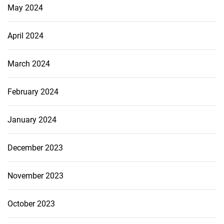
May 2024
April 2024
March 2024
February 2024
January 2024
December 2023
November 2023
October 2023