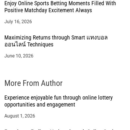
Enjoy Online Sports Betting Moments Filled With
Positive Matchday Excitement Always
July 16, 2026
Maximizing Returns through Smart แทงบอล
ออนไลน์ Techniques
June 10, 2026
More From Author
Experience enjoyable fun through online lottery
opportunities and engagement
August 1, 2026