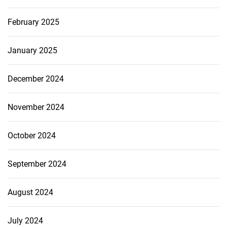
February 2025
January 2025
December 2024
November 2024
October 2024
September 2024
August 2024
July 2024