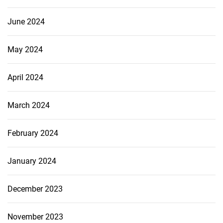
June 2024
May 2024
April 2024
March 2024
February 2024
January 2024
December 2023
November 2023