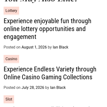
C
Lottery
a
Experience enjoyable fun through
t
online lottery opportunities and
e
g
engagement
o
r
Posted on
August 1, 2026
by
Ian Black
i
e
C
Casino
s
a
Experience Endless Variety through
t
Online Casino Gaming Collections
e
g
o
Posted on
July 28, 2026
by
Ian Black
r
C
Slot
i
a
e