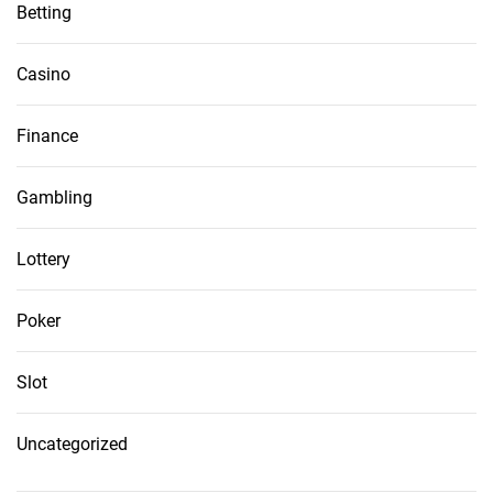
Betting
Casino
Finance
Gambling
Lottery
Poker
Slot
Uncategorized