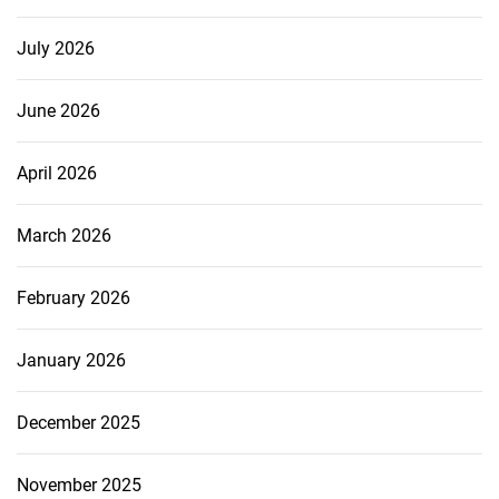
July 2026
June 2026
April 2026
March 2026
February 2026
January 2026
December 2025
November 2025