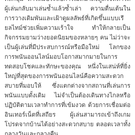
ผู้เล่นกลับมาเล่นซ้ำแล้วซ้ำเล่า ความตื่นเต้นใน
การวางเดิมพันและเฝ้าดูผลลัพธ์ที่เกิดขึ้นแบบเรี
ยลไทม์ช่วยเพิ่มความเร้าใจ ทำให้กลายเป็น
กิจกรรมยามว่างยอดนิยมของหลายๆ คน ไม่ว่าจะ
เป็นผู้เล่นที่มีประสบการณ์หรือมือใหม่ โลกของ
การพนันออนไลน์มอบโอกาสมากมายในการ
ทดสอบโชคและทักษะของคุณ หนึ่งในเสน่ห์ที่ยิ่ง
ใหญ่ที่สุดของการพนันออนไลน์คือความสะดวก
สบายที่มอบให้ ซึ่งแตกต่างจากสถานที่เล่นการ
พนันแบบดั้งเดิม ไม่จำเป็นต้องเดินทางไกลหรือ
ปฏิบัติตามเวลาทำการที่เข้มงวด ด้วยการเชื่อมต่อ
อินเทอร์เน็ตที่เสถียร ผู้เล่นสามารถเข้าถึงเกม
โปรดจากบ้านได้อย่างสะดวกสบาย ตลอดเวลาทั้ง
กลางวันและกลางคืน