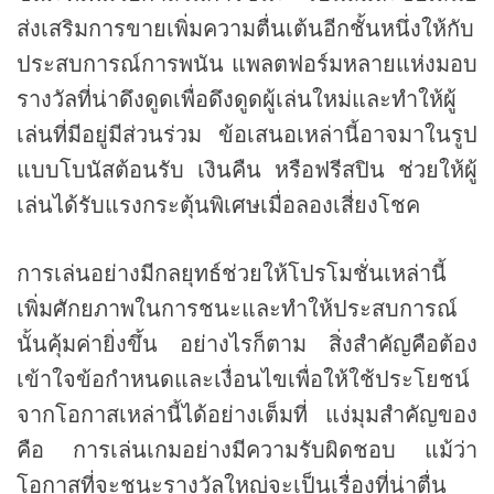
ส่งเสริมการขายเพิ่มความตื่นเต้นอีกชั้นหนึ่งให้กับ
ประสบการณ์การพนัน แพลตฟอร์มหลายแห่งมอบ
รางวัลที่น่าดึงดูดเพื่อดึงดูดผู้เล่นใหม่และทำให้ผู้
เล่นที่มีอยู่มีส่วนร่วม ข้อเสนอเหล่านี้อาจมาในรูป
แบบโบนัสต้อนรับ เงินคืน หรือฟรีสปิน ช่วยให้ผู้
เล่นได้รับแรงกระตุ้นพิเศษเมื่อลองเสี่ยงโชค
การเล่นอย่างมีกลยุทธ์ช่วยให้โปรโมชั่นเหล่านี้
เพิ่มศักยภาพในการชนะและทำให้ประสบการณ์
นั้นคุ้มค่ายิ่งขึ้น อย่างไรก็ตาม สิ่งสำคัญคือต้อง
เข้าใจข้อกำหนดและเงื่อนไขเพื่อให้ใช้ประโยชน์
จากโอกาสเหล่านี้ได้อย่างเต็มที่ แง่มุมสำคัญของ
คือ การเล่นเกมอย่างมีความรับผิดชอบ แม้ว่า
โอกาสที่จะชนะรางวัลใหญ่จะเป็นเรื่องที่น่าตื่น