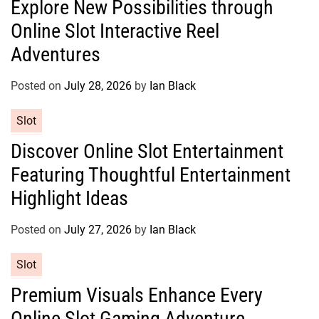
Explore New Possibilities through
t
s
Online Slot Interactive Reel
e
g
Adventures
o
r
Posted on
July 28, 2026
by
Ian Black
i
e
C
Slot
s
a
Discover Online Slot Entertainment
t
Featuring Thoughtful Entertainment
e
g
Highlight Ideas
o
r
Posted on
July 27, 2026
by
Ian Black
i
e
C
Slot
s
a
Premium Visuals Enhance Every
t
Online Slot Gaming Adventure
e