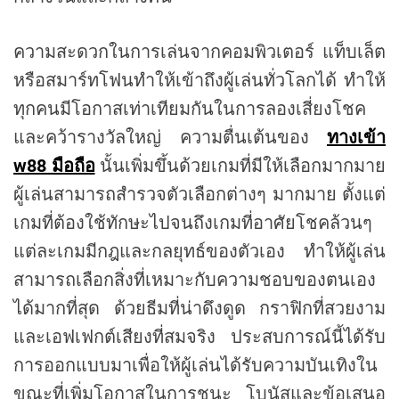
ความสะดวกในการเล่นจากคอมพิวเตอร์ แท็บเล็ต
หรือสมาร์ทโฟนทำให้เข้าถึงผู้เล่นทั่วโลกได้ ทำให้
ทุกคนมีโอกาสเท่าเทียมกันในการลองเสี่ยงโชค
และคว้ารางวัลใหญ่ ความตื่นเต้นของ
ทางเข้า
w88 มือถือ
นั้นเพิ่มขึ้นด้วยเกมที่มีให้เลือกมากมาย
ผู้เล่นสามารถสำรวจตัวเลือกต่างๆ มากมาย ตั้งแต่
เกมที่ต้องใช้ทักษะไปจนถึงเกมที่อาศัยโชคล้วนๆ
แต่ละเกมมีกฎและกลยุทธ์ของตัวเอง ทำให้ผู้เล่น
สามารถเลือกสิ่งที่เหมาะกับความชอบของตนเอง
ได้มากที่สุด ด้วยธีมที่น่าดึงดูด กราฟิกที่สวยงาม
และเอฟเฟกต์เสียงที่สมจริง ประสบการณ์นี้ได้รับ
การออกแบบมาเพื่อให้ผู้เล่นได้รับความบันเทิงใน
ขณะที่เพิ่มโอกาสในการชนะ โบนัสและข้อเสนอ