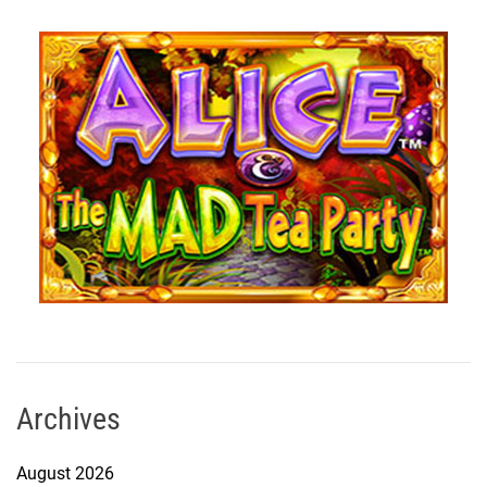
Archives
August 2026