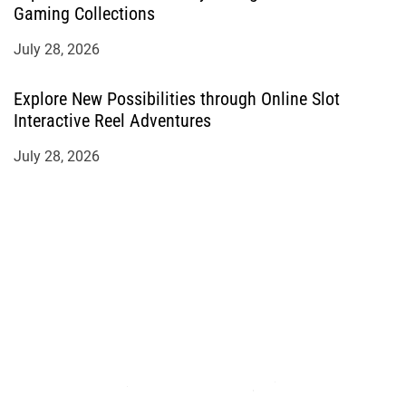
Gaming Collections
July 28, 2026
Explore New Possibilities through Online Slot
Interactive Reel Adventures
July 28, 2026