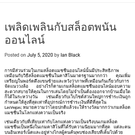
r
c
o
P
เพลิดเพลินกับสล็อตพนัน
o
ออนไลน์
l
o
C
Posted on
July 5, 2020
by
Ian Black
y
c
การมีส่วนร่วมในเกมสล็อตแมชชีนออนไลน์นั้นมีประสิทธิภาพ
l
เหมือนกับวิธีสล็อตแมชชีนในคาสิโนมาตรฐานมากกว่า
คุณเพิ่ม
เหรียญในพอร์ตดึงแขนซ้ายและหวังว่าภาพที่เหมือนกันเกี่ยวกับการ
i
จัดแนววงล้อ
อย่างไรก็ตามเกมสล็อตแมชชีนออนไลน์มอบความ
n
สะดวกสบายให้คุณในการเล่นโดยไม่จำเป็นต้องออกจากบ้านเมื่อใด
ก็ได้ในระหว่างวัน
เช่นเดียวกับเว็บไซต์ส่วนใหญ่การชำระเงินถูก
g
กำหนดให้สูงที่สุดเท่าที่อุปกรณ์การชำระเงินที่ดีที่สุดใน
T
หมายความว่าโดยปกติแล้วจะให้รางวัลมากกว่าเกมสล็อต
LasVegas;
แมชชีนในโลกแห่งความเป็นจริง
e
a
เช่นเดียวกับที่เทียบเท่ากับโลกแห่งความเป็นจริงบนเกมสล็อต
แมชชีนเป็นหนึ่งในเกมคาสิโนที่ได้รับความนิยมมากที่สุด
แต่ละคน
m
บนอินเทอร์เน็ตและอยู่ห่างไกลผู้คนค้นพบช่องเสียบที่เต็มไปด้วย