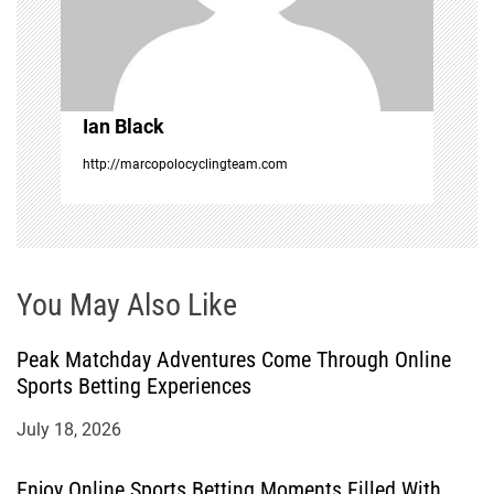
a
t
i
Ian Black
http://marcopolocyclingteam.com
o
n
You May Also Like
Peak Matchday Adventures Come Through Online
Sports Betting Experiences
July 18, 2026
Enjoy Online Sports Betting Moments Filled With