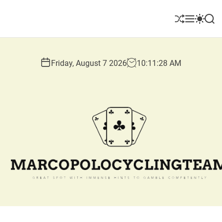
S
k
S
M
S
S
i
h
e
w
e
u
n
i
a
p
ff
u
t
r
t
l
c
c
Friday, August 7 2026
10
:
11
:
29
AM
o
e
h
h
c
c
o
o
l
n
o
t
r
e
m
o
n
d
t
e
M
a