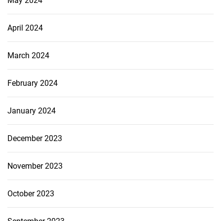
May 2024
April 2024
March 2024
February 2024
January 2024
December 2023
November 2023
October 2023