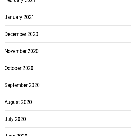
February 2021
January 2021
December 2020
November 2020
October 2020
September 2020
August 2020
July 2020