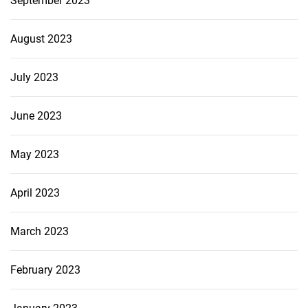
September 2023
August 2023
July 2023
June 2023
May 2023
April 2023
March 2023
February 2023