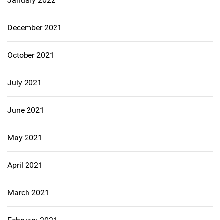
January 2022
December 2021
October 2021
July 2021
June 2021
May 2021
April 2021
March 2021