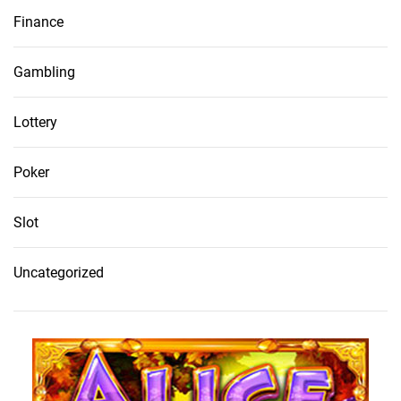
Finance
Gambling
Lottery
Poker
Slot
Uncategorized