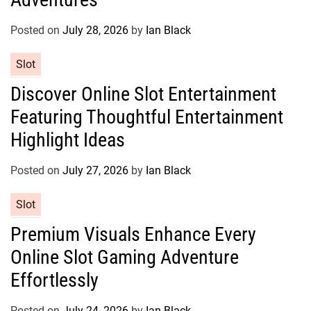
o
r
Posted on
July 28, 2026
by
Ian Black
i
e
C
Slot
s
a
Discover Online Slot Entertainment
t
Featuring Thoughtful Entertainment
e
g
Highlight Ideas
o
r
Posted on
July 27, 2026
by
Ian Black
i
e
C
Slot
s
a
Premium Visuals Enhance Every
t
Online Slot Gaming Adventure
e
g
Effortlessly
o
r
Posted on
July 24, 2026
by
Ian Black