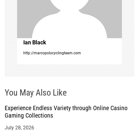
a
t
i
Ian Black
o
http://marcopolocyclingteam.com
n
You May Also Like
Experience Endless Variety through Online Casino
Gaming Collections
July 28, 2026