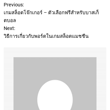
Previous:
P
เกมสล็อตโจ๊กเกอร์ – ตัวเลือกฟรีสำหรับบาสเก็
o
ตบอล
Next:
s
วิธีการเกี่ยวกับพอร์ตในเกมสล็อตแมชชีน
t
n
a
v
i
g