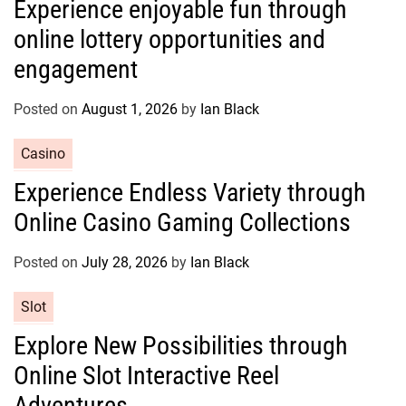
Experience enjoyable fun through
t
online lottery opportunities and
e
g
engagement
o
r
Posted on
August 1, 2026
by
Ian Black
i
e
C
Casino
s
a
Experience Endless Variety through
t
Online Casino Gaming Collections
e
g
o
Posted on
July 28, 2026
by
Ian Black
r
C
Slot
i
a
e
Explore New Possibilities through
t
s
Online Slot Interactive Reel
e
g
Adventures