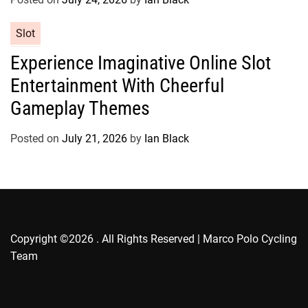
i
e
C
Slot
s
a
Experience Imaginative Online Slot
t
Entertainment With Cheerful
e
g
Gameplay Themes
o
r
Posted on
July 21, 2026
by
Ian Black
i
e
s
Copyright ©2026 . All Rights Reserved | Marco Polo Cycling
Team