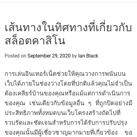
r
c
o
P
เส้นทางในทิศทางที่เกี่ยวกับ
o
สล็อตคาสิโน
l
o
C
Posted on
September 29, 2020
by
Ian Black
y
c
การเล่นอินเทอร์เน็ตช่วยให้คุณวางการพนันบน
l
เว็บได้ภายในช่องว่างโดยที่ปกติแล้วคุณไม่จำเป็น
i
n
ต้องเคลียร์บ้านของคุณหรือแม้แต่การดำเนินการ
g
ของคุณ เช่นเดียวกับข้อมูลอื่น ๆ ที่ถูกปิดอย่างมี
T
ประสิทธิภาพทั้งหมดบนเว็บโครงสร้างถัดไปที่
e
รวบรัดและชัดเจนสำหรับการได้รับการปรับปรุง
a
m
ของคุณนั้นมีผู้เชี่ยวชาญมากมายที่เกี่ยวข้อง ขอ