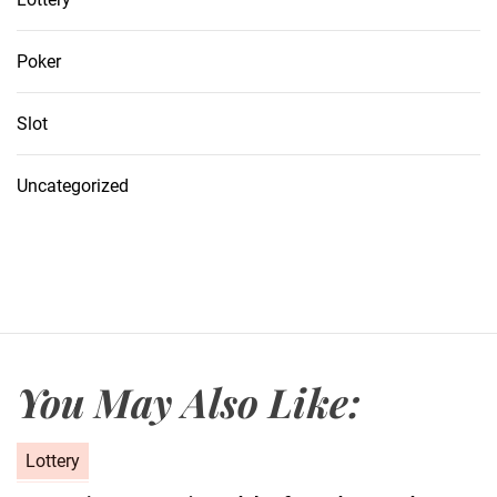
Poker
Slot
Uncategorized
You May Also Like:
C
Lottery
a