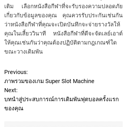
เติม เลือกหนังสือกีฬาที่จะรับรองความปลอดภัย
เกี่ยวกับข้อมูลของคุณ คุณควรรับประกันเช่นกัน
ว่าหนังสือกีฬาที่คุณจะเปิดบันทึกจะจ่ายรางวัลให้
คุณในเสี้ยววินาที หนังสือกีฬาที่ดีจะจัดเลย์เอาต์
ให้คุณเช่นกันว่าคุณต้องปฏิบัติตามกฎเกณฑ์ใด
ขณะวางเดิมพัน
Previous:
P
ภาพรวมของเกม Super Slot Machine
o
Next:
บทนำสู่ประสบการณ์การเดิมพันฟุตบอลครั้งแรก
s
ของคุณ
t