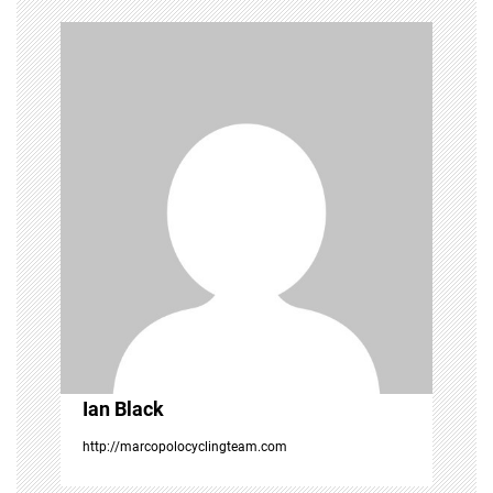
n
a
v
i
g
a
t
i
Ian Black
o
http://marcopolocyclingteam.com
n