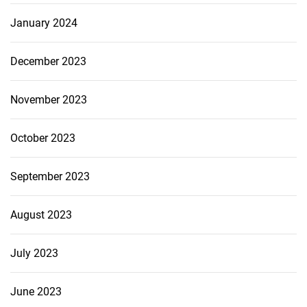
January 2024
December 2023
November 2023
October 2023
September 2023
August 2023
July 2023
June 2023