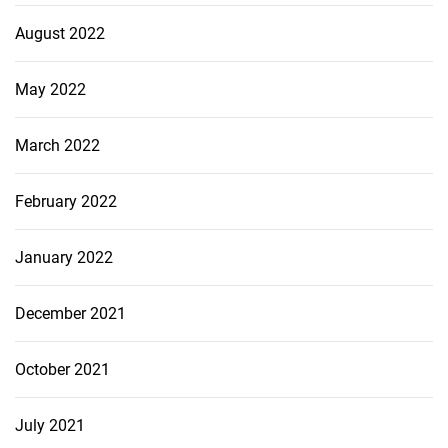
August 2022
May 2022
March 2022
February 2022
January 2022
December 2021
October 2021
July 2021