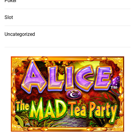
Poker
Slot
Uncategorized