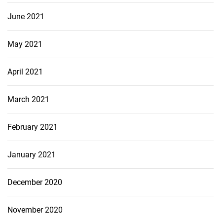
June 2021
May 2021
April 2021
March 2021
February 2021
January 2021
December 2020
November 2020