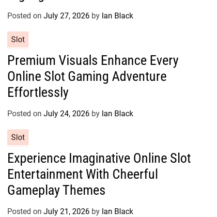
r
Posted on
July 27, 2026
by
Ian Black
i
e
C
Slot
s
a
Premium Visuals Enhance Every
t
Online Slot Gaming Adventure
e
g
Effortlessly
o
r
Posted on
July 24, 2026
by
Ian Black
i
e
C
Slot
s
a
Experience Imaginative Online Slot
t
Entertainment With Cheerful
e
g
Gameplay Themes
o
r
Posted on
July 21, 2026
by
Ian Black