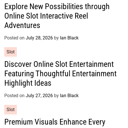
e
Explore New Possibilities through
t
s
Online Slot Interactive Reel
e
g
Adventures
o
r
Posted on
July 28, 2026
by
Ian Black
i
e
C
Slot
s
a
Discover Online Slot Entertainment
t
Featuring Thoughtful Entertainment
e
g
Highlight Ideas
o
r
Posted on
July 27, 2026
by
Ian Black
i
e
C
Slot
s
a
Premium Visuals Enhance Every
t