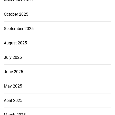
October 2025
September 2025
August 2025
July 2025
June 2025
May 2025
April 2025
March 2025