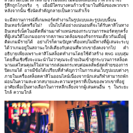
รู้สึกถูกโกงจริง
ๆ
เมื่อมีใครบางคนก้าวเข้ามาในที่นั่งของพวกเขา
หลังจากนั้น
ซึ่งนัดสำคัญกลายเป็นความสำเร็จ
จะมีสถานการณ์ที่เกมพอร์ตทำงานในรูปแบบและรูปแบบนี้บน
อินเทอร์เน็ตหรือไม่
เป็นไปได้อย่างแน่นอนที่จะได้รับคาสิโนทาง
?
อินเทอร์เน็ตในอดีตที่ผ่านมาตำแหน่งของกระบวนการพอร์ตทุกครั้ง
ที่ผู้เล่นวิดีโอเกมออกจากสภาพแวดล้อมของกิจกรรมเดียวกันเมื่อผู้
ติดเกมมีรายได้
อย่างไรก็ตามปัญหาคือแทบไม่มีทางที่ผู้เล่นจะระบุ
ได้ว่าเกมอยู่ในสถานะใกล้เคียงกับตอนที่พวกเขายังคงจากไป
คำ
อธิบายเพียงเพราะคาสิโนสล็อตทำงานโดยใช้ตัวสร้าง
แบบสุ่ม
RNG
โดยสิ้นเชิงซึ่งจะแนะนำไม่ว่าคุณจะย้ายเงินเข้าสู่กระบวนการสล็อต
นานแค่ไหนคุณก็ไม่สามารถส่งผลกระทบต่อผลลัพธ์สุดท้ายของการ
ปิดเกมได้
อาจมีข้อได้เปรียบที่สำคัญกว่าในการเล่นเว็บรูปแบบต่างๆ
ภายในเครื่องสล็อตคาสิโนออนไลน์เนื่องจากนักเล่นกีฬาสามารถพัก
ผ่อนในความสะดวกสบายและความหรูหราที่เป็นของพวกเขาที่อยู่
อาศัยเพื่อเป็นทางเลือกในการหลีกเลี่ยงจากผู้เล่นคนอื่น
ๆ
ในระยะ
ใกล้
ความใกล้