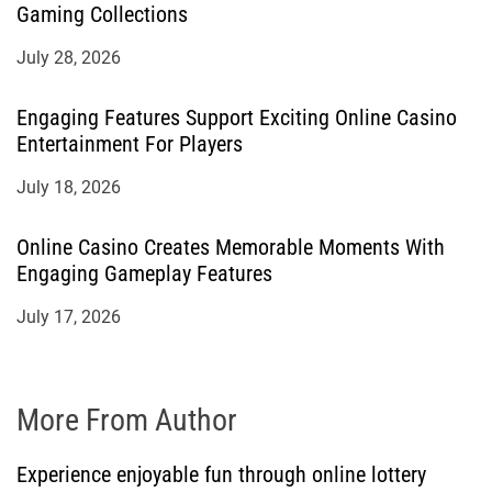
Gaming Collections
July 28, 2026
Engaging Features Support Exciting Online Casino
Entertainment For Players
July 18, 2026
Online Casino Creates Memorable Moments With
Engaging Gameplay Features
July 17, 2026
More From Author
Experience enjoyable fun through online lottery