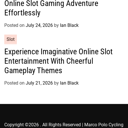
Online Slot Gaming Adventure
e
g
Effortlessly
o
r
Posted on
July 24, 2026
by
Ian Black
i
e
C
Slot
s
a
Experience Imaginative Online Slot
t
Entertainment With Cheerful
e
g
Gameplay Themes
o
r
Posted on
July 21, 2026
by
Ian Black
i
e
s
Copyright ©2026 . All Rights Reserved | Marco Polo Cycling