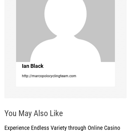
i
g
a
t
i
Ian Black
o
http://marcopolocyclingteam.com
n
You May Also Like
Experience Endless Variety through Online Casino