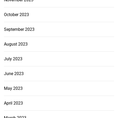
October 2023
September 2023
August 2023
July 2023
June 2023
May 2023
April 2023
March 2023