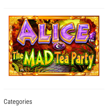
Categories