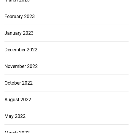
February 2023
January 2023
December 2022
November 2022
October 2022
August 2022
May 2022
March 2022