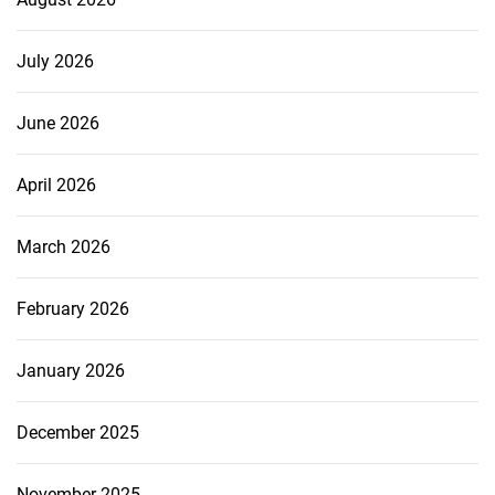
July 2026
June 2026
April 2026
March 2026
February 2026
January 2026
December 2025
November 2025