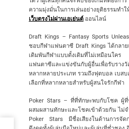
ได้ว่าผู้เล่นทุกคนจะพบช่องเกมที่ต้อ
ความมุ่งมั่นในการเล่นอย่างยุติธรรมทำ
เว็บตรงไม่ผ่านเอเย่นต์
ออนไลน์
Draft Kings – Fantasy Sports Unleashe
ชอบกีฬาแฟนตาซี Draft Kings ได้กลายเป
เดิมพันกีฬาแบบดั้งเดิมที่ไม่เหมือนใ
แฟนตาซีและแข่งขันกับผู้อื่นเพื่อรับรา
หลากหลายประเภท รวมถึงฟุตบอล เบสบอล
เลือกที่หลากหลายสำหรับผู้สนใจรักกีฬา
Poker Stars – ที่ที่ทักษะพบกับโชค ผู้ที
ผสมผสานทักษะและโชคเข้าด้วยกัน ไม่จ
Poker Stars มีชื่อเสียงในด้านการจัดการแ
ดึงดูดทั้งผู้เล่นมือใหม่และผู้เล่นที่ช่ำ