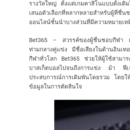
m
รางวัลใหญ่ ตั้งแต่เกมคาสิโนแบบดั้งเดิ
เสนอตัวเลือกที่หลากหลายสำหรับผู้ท
ออนไลน์ชั้นนำบางส่วนที่มีความหมายเห
Bet365 – สวรรค์ของผู้ชื่นชอบกีฬา เม
ท่ามกลางคู่แข่ง มีชื่อเสียงในด้านอินเ
กีฬาทั่วโลก Bet365 ช่วยให้ผู้ใช้สามา
บาสเก็ตบอลไปจนถึงการแข่ง ม้า ฟีเจ
ประสบการณ์การเดิมพันโดยรวม โดยให้กา
ข้อมูลในการตัดสินใจ