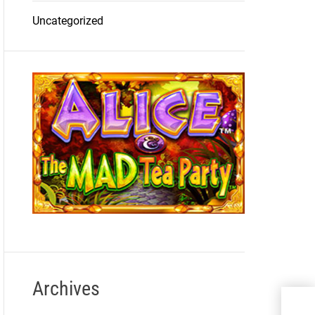
Uncategorized
Archives
การ