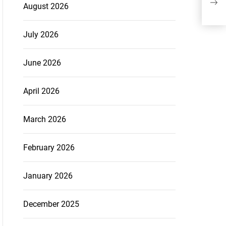
มือ
August 2026
July 2026
June 2026
April 2026
March 2026
February 2026
January 2026
December 2025