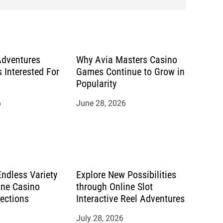
Adventures
Why Avia Masters Casino
 Interested For
Games Continue to Grow in
Popularity
6
June 28, 2026
Endless Variety
Explore New Possibilities
ine Casino
through Online Slot
ections
Interactive Reel Adventures
July 28, 2026