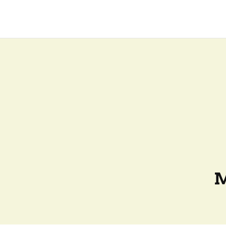
S
k
i
p
t
o
c
o
n
t
e
n
t
M