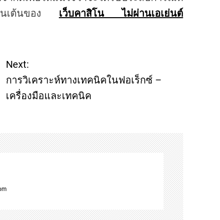
าตื่นเต้นของ
เว็บคาสิโน ไม่ผ่านเอเย่นต์
Next:
การวิเคราะห์ทางเทคนิคในฟอเร็กซ์ –
เครื่องมือและเทคนิค
com