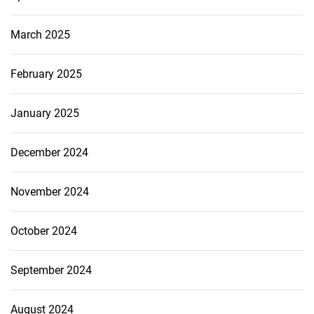
March 2025
February 2025
January 2025
December 2024
November 2024
October 2024
September 2024
August 2024