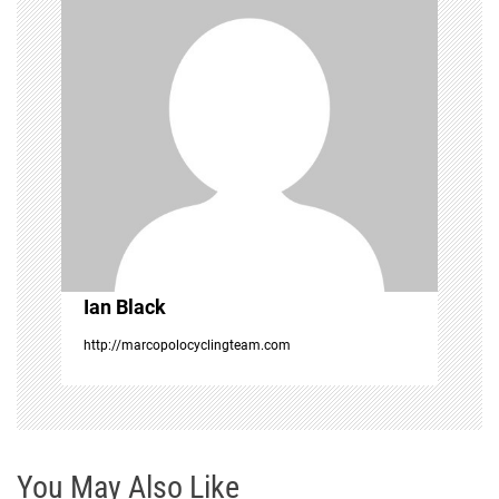
i
g
a
t
i
o
Ian Black
n
http://marcopolocyclingteam.com
You May Also Like