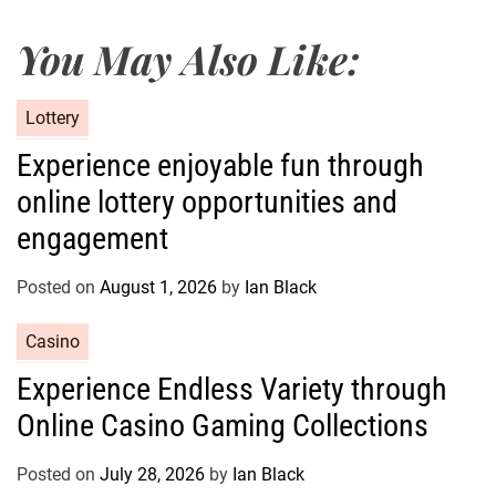
You May Also Like:
C
Lottery
a
Experience enjoyable fun through
t
online lottery opportunities and
e
g
engagement
o
r
Posted on
August 1, 2026
by
Ian Black
i
e
C
Casino
s
a
Experience Endless Variety through
t
Online Casino Gaming Collections
e
g
o
Posted on
July 28, 2026
by
Ian Black