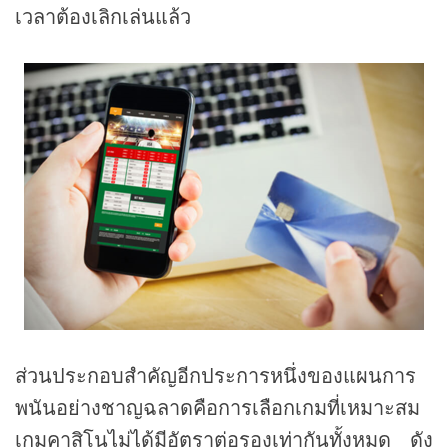
เวลาต้องเลิกเล่นแล้ว
ส่วนประกอบสำคัญอีกประการหนึ่งของแผนการ
พนันอย่างชาญฉลาดคือการเลือกเกมที่เหมาะสม
เกมคาสิโนไม่ได้มีอัตราต่อรองเท่ากันทั้งหมด ดัง