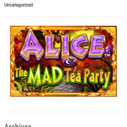
Uncategorized
Archives