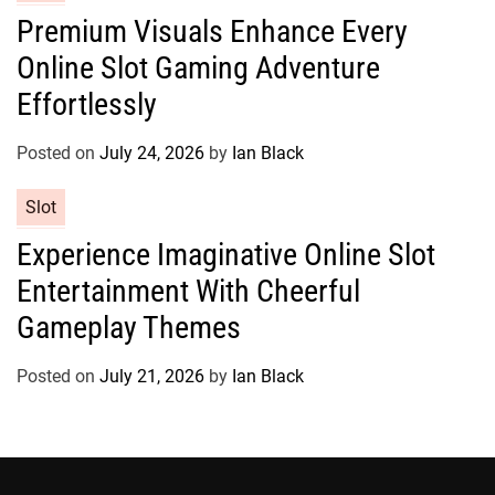
s
a
Premium Visuals Enhance Every
t
Online Slot Gaming Adventure
e
g
Effortlessly
o
r
Posted on
July 24, 2026
by
Ian Black
i
e
C
Slot
s
a
Experience Imaginative Online Slot
t
Entertainment With Cheerful
e
g
Gameplay Themes
o
r
Posted on
July 21, 2026
by
Ian Black
i
e
s