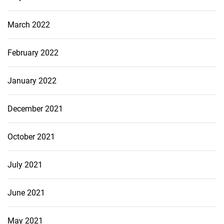
March 2022
February 2022
January 2022
December 2021
October 2021
July 2021
June 2021
May 2021