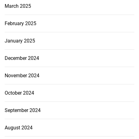
March 2025
February 2025
January 2025
December 2024
November 2024
October 2024
September 2024
August 2024