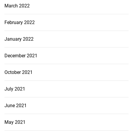
March 2022
February 2022
January 2022
December 2021
October 2021
July 2021
June 2021
May 2021