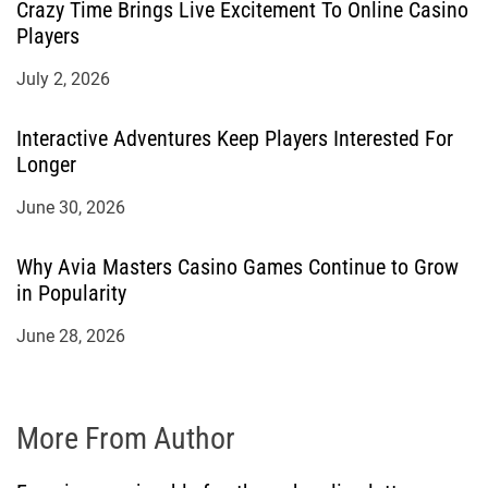
Crazy Time Brings Live Excitement To Online Casino
Players
July 2, 2026
Interactive Adventures Keep Players Interested For
Longer
June 30, 2026
Why Avia Masters Casino Games Continue to Grow
in Popularity
June 28, 2026
More From Author