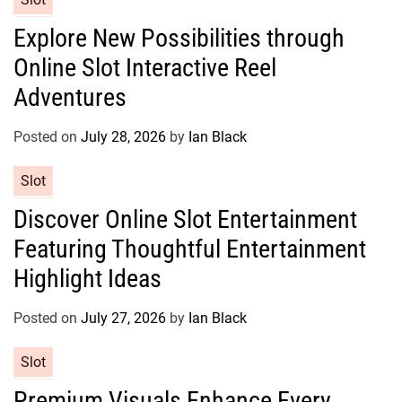
i
a
e
Explore New Possibilities through
t
s
Online Slot Interactive Reel
e
g
Adventures
o
r
Posted on
July 28, 2026
by
Ian Black
i
e
C
Slot
s
a
Discover Online Slot Entertainment
t
Featuring Thoughtful Entertainment
e
g
Highlight Ideas
o
r
Posted on
July 27, 2026
by
Ian Black
i
e
C
Slot
s
a
Premium Visuals Enhance Every