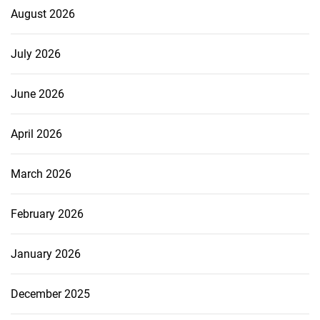
August 2026
July 2026
June 2026
April 2026
March 2026
February 2026
January 2026
December 2025