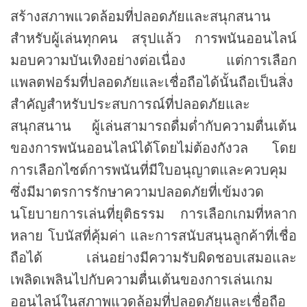
สร้างสภาพแวดล้อมที่ปลอดภัยและสนุกสนาน
สำหรับผู้เล่นทุกคน สรุปแล้ว การพนันออนไลน์
มอบความบันเทิงอย่างต่อเนื่อง แต่การเลือก
แพลตฟอร์มที่ปลอดภัยและเชื่อถือได้นั้นถือเป็นสิ่ง
สำคัญสำหรับประสบการณ์ที่ปลอดภัยและ
สนุกสนาน ผู้เล่นสามารถดื่มด่ำกับความตื่นเต้น
ของการพนันออนไลน์ได้โดยไม่ต้องกังวล โดย
การเลือกไซต์การพนันที่มีใบอนุญาตและควบคุม
ซึ่งมีมาตรการรักษาความปลอดภัยที่เข้มงวด
นโยบายการเล่นที่ยุติธรรม การเลือกเกมที่หลาก
หลาย โบนัสที่คุ้มค่า และการสนับสนุนลูกค้าที่เชื่อ
ถือได้ เล่นอย่างมีความรับผิดชอบเสมอและ
เพลิดเพลินไปกับความตื่นเต้นของการเล่นเกม
ออนไลน์ในสภาพแวดล้อมที่ปลอดภัยและเชื่อถือ