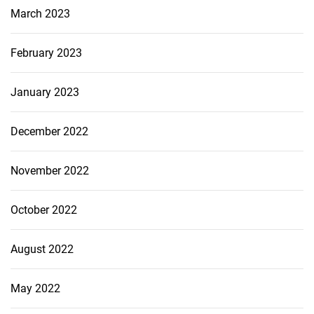
March 2023
February 2023
January 2023
December 2022
November 2022
October 2022
August 2022
May 2022