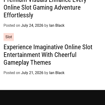
t
Online Slot Gaming Adventure
e
g
Effortlessly
o
r
Posted on
July 24, 2026
by
Ian Black
i
e
C
Slot
s
a
Experience Imaginative Online Slot
t
Entertainment With Cheerful
e
g
Gameplay Themes
o
r
Posted on
July 21, 2026
by
Ian Black
i
e
s