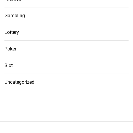
Gambling
Lottery
Poker
Slot
Uncategorized