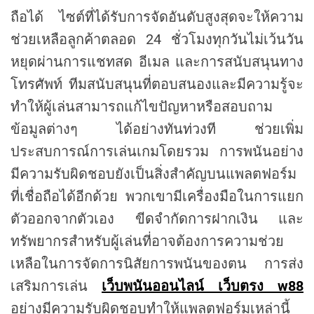
ถือได้ ไซต์ที่ได้รับการจัดอันดับสูงสุดจะให้ความ
ช่วยเหลือลูกค้าตลอด 24 ชั่วโมงทุกวันไม่เว้นวัน
หยุดผ่านการแชทสด อีเมล และการสนับสนุนทาง
โทรศัพท์ ทีมสนับสนุนที่ตอบสนองและมีความรู้จะ
ทำให้ผู้เล่นสามารถแก้ไขปัญหาหรือสอบถาม
ข้อมูลต่างๆ ได้อย่างทันท่วงที ช่วยเพิ่ม
ประสบการณ์การเล่นเกมโดยรวม การพนันอย่าง
มีความรับผิดชอบยังเป็นสิ่งสำคัญบนแพลตฟอร์ม
ที่เชื่อถือได้อีกด้วย พวกเขามีเครื่องมือในการแยก
ตัวออกจากตัวเอง ขีดจำกัดการฝากเงิน และ
ทรัพยากรสำหรับผู้เล่นที่อาจต้องการความช่วย
เหลือในการจัดการนิสัยการพนันของตน การส่ง
เสริมการเล่น
เว็บพนันออนไลน์ เว็บตรง w88
อย่างมีความรับผิดชอบทำให้แพลตฟอร์มเหล่านี้