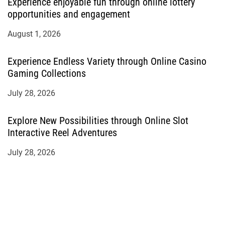
Experience enjoyable fun through online lottery
opportunities and engagement
August 1, 2026
Experience Endless Variety through Online Casino
Gaming Collections
July 28, 2026
Explore New Possibilities through Online Slot
Interactive Reel Adventures
July 28, 2026