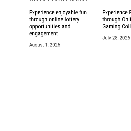
Experience enjoyable fun
Experience 
through online lottery
through Onl
opportunities and
Gaming Coll
engagement
July 28, 2026
August 1, 2026