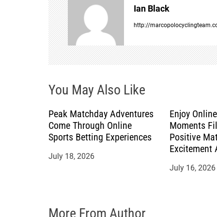
Ian Black
a
http://marcopolocyclingteam.
v
i
You May Also Like
g
a
Peak Matchday Adventures
Enjoy Online
Come Through Online
Moments Fil
t
Sports Betting Experiences
Positive Ma
Excitement 
July 18, 2026
i
July 16, 2026
o
n
More From Author