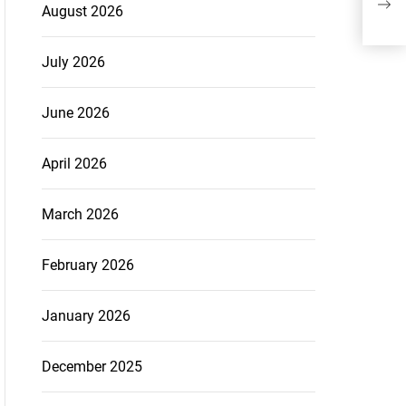
การ
August 2026
July 2026
June 2026
April 2026
March 2026
February 2026
January 2026
December 2025