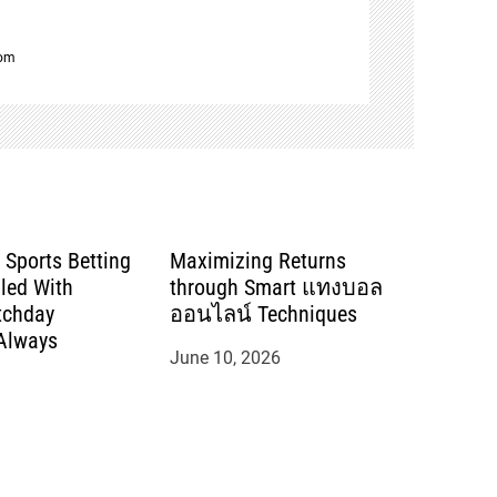
com
 Sports Betting
Maximizing Returns
led With
through Smart แทงบอล
tchday
ออนไลน์ Techniques
Always
June 10, 2026