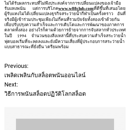
ไม่ได้รับผลกระทบที่ไม่พึงประสงค์จากการเปลี่ยนแปลงของเจ้ามือ
รับแทงพนัน
แต่การบริโภค
www.w88club.com
ที่ดีขึ้นที่เสนอโดย
ผู้รับแทงไม่ได้เปลี่ยนแปลงธุรกิจสระว่ายน้ำกีฬาเป็นครั้งคราว
อันที่
จริงมีผู้เข้าร่วมประชุมเพียงไม่กี่คนที่รวมปัจจัยทั้งสองเข้าด้วยกัน
เพื่อปรับปรุงความสำเร็จและการเติบโตและการพัฒนาของภาคการ
ตลาดทั้งสอง
อย่างไรก็ตามด้วยการย้ายจากการจับสลากทั่วประเทศ
ในปี
จำนวนของสิ่งเหล่านี้ที่ประสบความสำเร็จสระว่ายน้ำ
1994
ฟุตบอลเริ่มที่จะลดลงและยังมีความเสี่ยงที่ผู้ประกอบการสระว่ายน้ำ
แบบสาธารณะที่ยั่งยืน
เตรียมพร้อม
‘
Previous:
P
เพลิดเพลินกับสล็อตพนันออนไลน์
o
Next:
วิธีการพนันสล็อตปฏิวัติโลกสล็อต
s
t
n