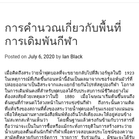
r
c
o
P
การคำนวณเกี่ยวกับพื้นที่
o
การเดิมพันกีฬา
l
o
C
Posted on
July 6, 2020
by
Ian Black
y
c
เมื่อคิดถึงสระว่ายน้ำฟุตบอลที่จะขยายกลับไปที่ลิเวอร์พูลในปี
1923
l
ในเหตุการณ์ที่เกิดขึ้นก่อนหน้านี้อันเป็นผลมาจากเซอร์จอห์นมัวร์ที่
ปล่อยออกมาเป็นอิสระจากและแยกย้ายกันไปรหัสคูปองกีฬา
โอกาส
i
ในการเดิมพันคงที่สำหรับฟุตบอลได้รับประสบการณ์ชีวิตอย่างไม่
n
ต้องสงสัยด้วยเหตุผลว่าในปี
เมื่อโฆษณาเริ่มต้นขึ้นจนถึง
1880
g
ต้นทุนที่กำหนดไว้ล่วงหน้าในการแข่งขันกีฬา
ถึงกระนั้นความคิด
T
ที่แท้จริงของสถานที่ตั้งของสระว่ายน้ำฟุตบอลก็รุนแรงอย่างแน่นอน
เพื่อให้คุณผ่านทางหนังสือพิมพ์ท้องถิ่นใกล้เคียงและให้อยู่ค่อนข้าง
e
ไม่สะทกสะท้านเห็นว่า
โดยพื้นฐานแล้วตรงกันข้ามกับวารสารที่
a
ถือว่าน่าจะเป็นในการซื้อหรือแม้กระทั่งการยุติในการสร้างสระว่าย
น้ำเบสบอลตื่นเต้นนักกีฬากีฬาเพื่อตรวจสอบผลประโยชน์ของความ
m
สามัคคีหลายกับการจัดการ
รายการ
รับร่วมกัน
ผู้ชนะจะได้รับ
‘
‘
.