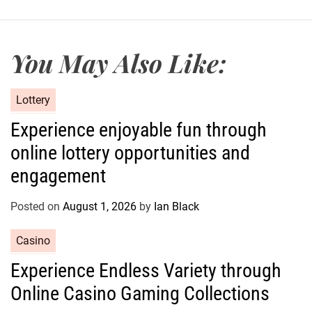
You May Also Like:
C
Lottery
a
Experience enjoyable fun through
t
online lottery opportunities and
e
g
engagement
o
r
Posted on
August 1, 2026
by
Ian Black
i
e
C
Casino
s
a
Experience Endless Variety through
t
Online Casino Gaming Collections
e
g