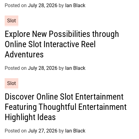
o
Posted on
July 28, 2026
by
Ian Black
r
C
Slot
i
a
e
Explore New Possibilities through
t
s
Online Slot Interactive Reel
e
g
Adventures
o
r
Posted on
July 28, 2026
by
Ian Black
i
e
C
Slot
s
a
Discover Online Slot Entertainment
t
Featuring Thoughtful Entertainment
e
g
Highlight Ideas
o
r
Posted on
July 27, 2026
by
Ian Black
i