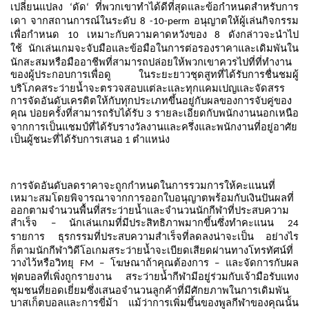
เปลี่ยนแปลง
ดัด
ที่พวกเขาทำได้ดีที่สุดและข้อกำหนดสำหรับการ
‘
‘
เดา
จากสถานการณ์ในระดับ
อนุญาตให้ผู้เล่นกิจกรรม
8 -10-perm
เพื่อกำหนด
เหมาะกับความคาดหวังของ
ดังกล่าวจะนำไป
10
8
ใช้
นักเล่นเกมจะจับมือและข้อมือในการต่อรองราคาและเดิมพันใน
นักสะสมหรือมืออาชีพที่สามารถปล่อยให้พวกเขาควรไปที่ที่ทำงาน
ของผู้ประกอบการเพื่อดู
ในระยะยาวชุดสูทที่ได้รับการชื่นชมผู้
บริโภคสระว่ายน้ำจะตรวจสอบแต่ละและทุกแคมเปญและจัดสรร
การจัดอันดับเครดิตให้กับทุกประเภทขึ้นอยู่กับผลของการจับคู่ของ
คุณ
บ่อยครั้งที่สามารถรับได้รับ
รายละเอียดกับพนักงานนอกเหนือ
3
จากการเป็นแชมป์ที่ได้รับรางวัลงานและครึ่งและพนักงานที่อยู่อาศัย
เป็นผู้ชนะที่ได้รับการเสนอ
ตำแหน่ง
1
การจัดอันดับลดราคาจะถูกกำหนดในการรวมการให้คะแนนที่
เหมาะสมโดยพิจารณาจากการออกใบอนุญาตพร้อมกับเงินปันผลที่
ออกตามจำนวนพื้นที่สระว่ายน้ำและจำนวนนักกีฬาที่ประสบความ
สำเร็จ
นักเล่นเกมที่มีประสิทธิภาพมากขึ้นซึ่งทำคะแนน
–
24
รายการ
ธุรกรรมที่ประสบความสำเร็จที่ลดลงน่าจะเป็น
อย่างไร
ก็ตามนักกีฬาวิดีโอเกมสระว่ายน้ำจะเบียดเสียดผ่านทางโทรทัศน์ที่
วางไว้หรือวิทยุ
โฆษณาถ้าคุณต้องการ
และจัดการกับผล
FM –
–
ฟุตบอลที่เพิ่งถูกรายงาน
สระว่ายน้ำกีฬามีอยู่ร่วมกับเจ้ามือรับแทง
ชุมชนที่ยอดเยี่ยมซึ่งเสนอจำนวนลูกค้าที่มีศักยภาพในการเดิมพัน
บาสเก็ตบอลและการขี่ม้า
แม้ว่าการเพิ่มขึ้นของพูลกีฬาของคุณนั้น