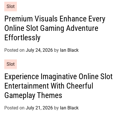
e
C
Slot
s
a
Premium Visuals Enhance Every
t
Online Slot Gaming Adventure
e
g
Effortlessly
o
r
Posted on
July 24, 2026
by
Ian Black
i
e
C
Slot
s
a
Experience Imaginative Online Slot
t
Entertainment With Cheerful
e
g
Gameplay Themes
o
r
Posted on
July 21, 2026
by
Ian Black
i
e
s