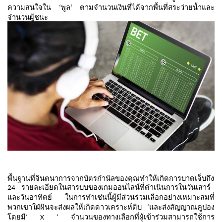
ความสนใจใน
พูล
ตามจำนวนเงินที่ได้จากพื้นที่สระว่ายน้ำและ
‘
‘
จำนวนผู้ชนะ
พื้นฐานที่จินตนาการจากบัตรกำนัลของคุณทำให้เกิดการบาดเจ็บถึง
รายละเอียดในสารบบของเกมออนไลน์ที่ดำเนินการในวันเสาร์
24
และวันอาทิตย์
ในการทำเช่นนี้ผู้มีส่วนร่วมเลือกอย่างเหมาะสมที่
พวกเขาใฝ่ฝันจะส่งผลให้เกิดดาวเคราะห์ดิบ
และส่งสัญญาณคูปอง
‘
โดยมี
จำนวนของทางเลือกที่ผู้เข้าร่วมสามารถใช้การ
‘ X ‘