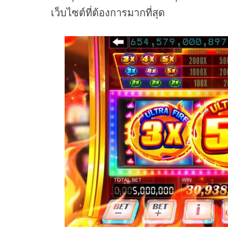
เว็บไซต์ที่ต้องการมากที่สุด