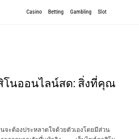
Casino
Betting
Gambling
Slot
ิโนออนไลน์สด: สิ่งที่คุณ
ผู้คนจะต้องประหลาดใจด้วยตัวเองโดยมีส่วน