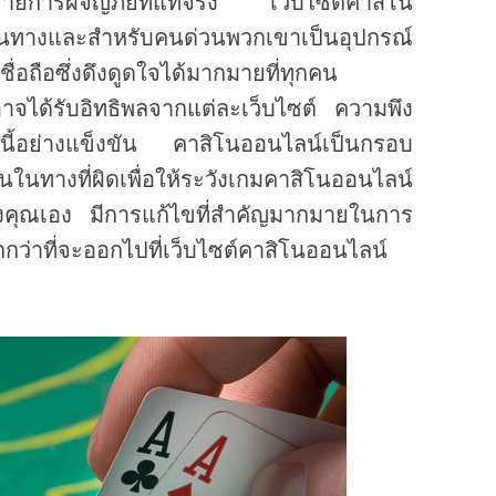
อขยายการผจญภัยที่แท้จริง เว็บไซต์คาสิโน
้นทางและสำหรับคนด่วนพวกเขาเป็นอุปกรณ์
เชื่อถือซึ่งดึงดูดใจได้มากมายที่ทุกคน
าจได้รับอิทธิพลจากแต่ละเว็บไซต์ ความพึง
ล่านี้อย่างแข็งขัน คาสิโนออนไลน์เป็นกรอบ
ในทางที่ผิดเพื่อให้ระวังเกมคาสิโนออนไลน์
งคุณเอง มีการแก้ไขที่สำคัญมากมายในการ
ากกว่าที่จะออกไปที่เว็บไซต์คาสิโนออนไลน์