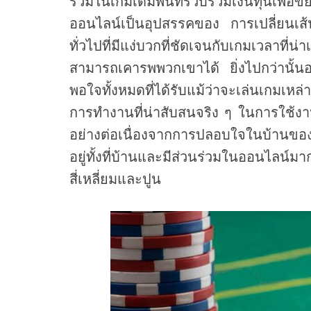
ร่วมในเกมเดิมพันที่รวบรวมเงินทุนเพื่
t
t
m
h
e
ออนไลน์เป็นอุปสรรคของ การเปลี่ยนเส
o
r
ทั่วไปที่มีแง่บวกที่ชัดเจนกับเกมเวลาที่น่า
สามารถเคารพพวกเขาได้ ยิ่งไปกว่านั้นอ
พอใจทั้งหมดที่ได้รับแม้ว่าจะเล่นเกมเห
การทำงานที่น่าสับสนจริง ๆ ในการใช้งาน
อย่างต่อเนื่องจากการปลอบใจในบ้านขอ
อยู่ทั้งที่บ้านและมีส่วนร่วมในออนไลน์ม
สี่เหลี่ยมและปูน