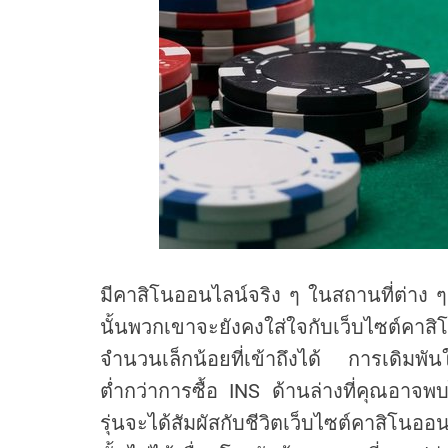
มีคาสิโนออนไลน์จริง ๆ ในสถานที่ต่าง ๆ
นั้นพวกเขาจะยังคงใส่ใจกับเว็บไซต์คาสิ
จำนวนเล็กน้อยที่เข้าถึงได้ การเดิมพัน
ต่ำกว่าการซื้อ INS ด้านล่างที่คุณอาจพ
รุ่นจะได้สัมผัสกับชีวิตเว็บไซต์คาสิโนออน