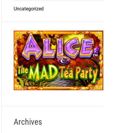
Uncategorized
Archives