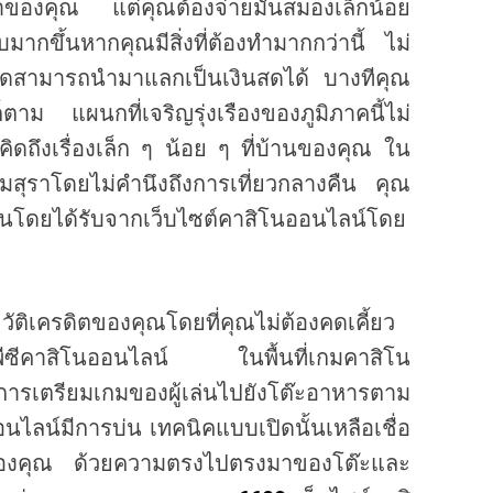
เปล่าของคุณ แต่คุณต้องจ่ายมันสมองเล็กน้อย
ับมากขึ้นหากคุณมีสิ่งที่ต้องทำมากกว่านี้ ไม่
นสดสามารถนำมาแลกเป็นเงินสดได้ บางทีคุณ
าม แผนกที่เจริญรุ่งเรืองของภูมิภาคนี้ไม่
ิดถึงเรื่องเล็ก ๆ น้อย ๆ ที่บ้านของคุณ ใน
ดื่มสุราโดยไม่คำนึงถึงการเที่ยวกลางคืน คุณ
ั้นโดยได้รับจากเว็บไซต์คาสิโนออนไลน์โดย
ัติเครดิตของคุณโดยที่คุณไม่ต้องคดเคี้ยว
บเกมพีซีคาสิโนออนไลน์ ในพื้นที่เกมคาสิโน
ารเตรียมเกมของผู้เล่นไปยังโต๊ะอาหารตาม
ไลน์มีการบ่น เทคนิคแบบเปิดนั้นเหลือเชื่อ
ของคุณ ด้วยความตรงไปตรงมาของโต๊ะและ