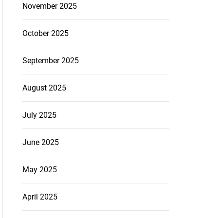
November 2025
October 2025
September 2025
August 2025
July 2025
June 2025
May 2025
April 2025